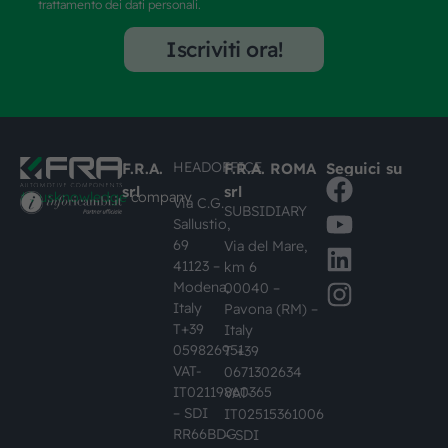
trattamento dei dati personali.
Iscriviti ora!
HEADOFFICE
F.R.A.
F.R.A. ROMA
Seguici su
srl
srl
#busknowledge
company
Via C.G.
SUBSIDIARY
Sallustio,
69
Via del Mare,
41123 –
km 6
Modena,
00040 –
Italy
Pavona (RM) –
T+39
Italy
059826951
T +39
VAT-
0671302634
IT02119860365
VAT-
– SDI
IT02515361006
RR66BDG
– SDI