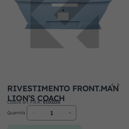
RIVESTIMENTO FRONT.MAN
LION’S COACH
Codice art. F.R.A.:
8100256
Quantità