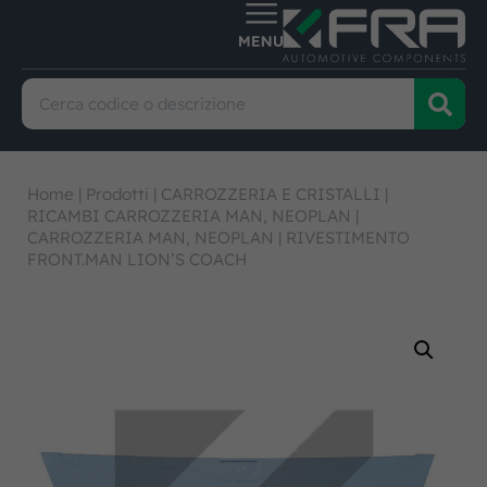
Home
|
Prodotti
|
CARROZZERIA E CRISTALLI
|
RICAMBI CARROZZERIA MAN, NEOPLAN
|
CARROZZERIA MAN, NEOPLAN
|
RIVESTIMENTO
FRONT.MAN LION’S COACH