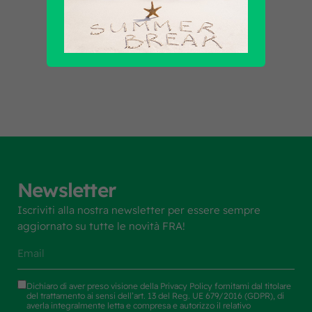
Scopri tutti i prodotti
Newsletter
Iscriviti alla nostra newsletter per essere sempre
aggiornato su tutte le novità FRA!
Dichiaro di aver preso visione della
Privacy Policy
fornitami dal titolare
del trattamento ai sensi dell’art. 13 del Reg. UE 679/2016 (GDPR), di
averla integralmente letta e compresa e autorizzo il relativo