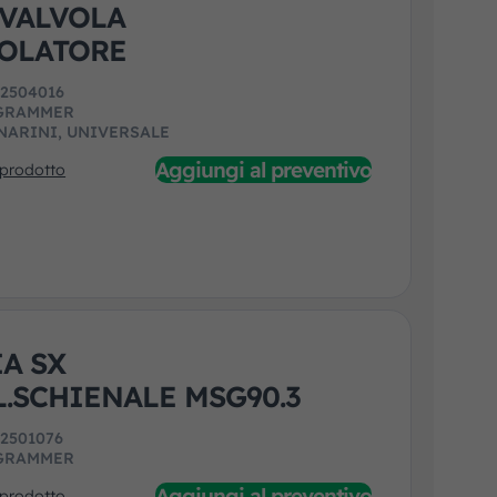
VALVOLA
OLATORE
:
2504016
GRAMMER
NARINI, UNIVERSALE
Aggiungi al preventivo
 prodotto
A SX
L.SCHIENALE MSG90.3
:
2501076
GRAMMER
Aggiungi al preventivo
 prodotto