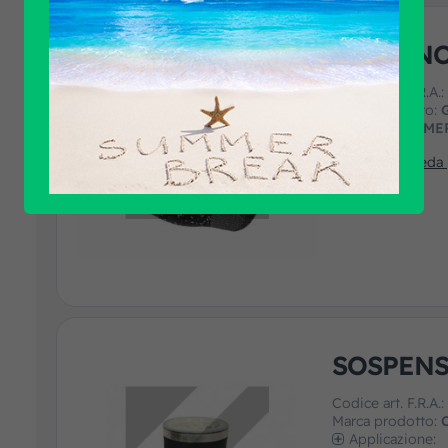
CUSCINO
Codice art. F.R.A.
Marca prodotto:
Applicazione:
ME
Guarda la scheda
SOSPENS
Codice art. F.R.A.
Marca prodotto:
Applicazione: