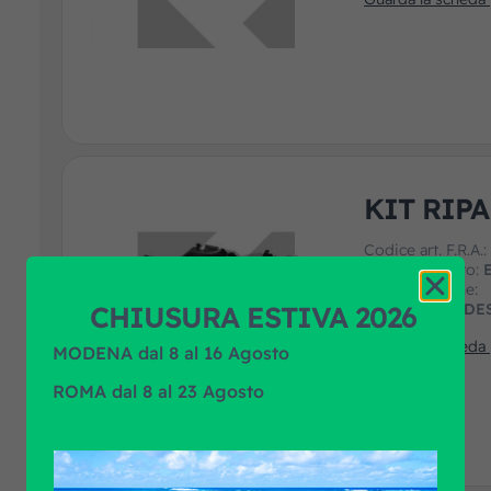
KIT RIPA
Codice art. F.R.A.
Marca prodotto:
Applicazione:
CHIUSURA ESTIVA 2026
MAN, MERCEDES
Guarda la scheda
MODENA dal 8 al 16 Agosto
ROMA dal 8 al 23 Agosto