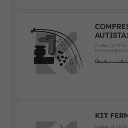
COMPRES
AUTISTA
Codice art. F.R.A.
Marca prodotto:
Guarda la scheda
KIT FERM
Codice art. F.R.A.