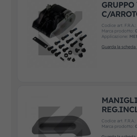
GRUPPO 
C/ARROT
Codice art. F.R.A.
Marca prodotto:
Applicazione:
ME
Guarda la scheda
MANIGLI
REG.INC
Codice art. F.R.A.
Marca prodotto:
Guarda la scheda