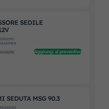
SORE SEDILE
12V
:
2502190
GRAMMER
Aggiungi al preventivo
 prodotto
I SEDUTA MSG 90.3
:
90003153