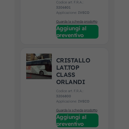
Codice art. F.R.A.:
3206801
Applicazione:
IVECO
Guarda la scheda prodotto
Aggiungi al
preventivo
CRISTALLO
LAT.TOP
CLASS
ORLANDI
Codice art. F.R.A.:
3206800
Applicazione:
IVECO
Guarda la scheda prodotto
Aggiungi al
preventivo