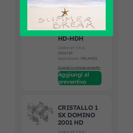
CRISTALLO
ULTIMO
INF.SX D.2001
HD-HDH
Codice art. F.R.A.:
3206725
Applicazione:
ORLANDI
Guarda la scheda prodotto
Aggiungi al
preventivo
CRISTALLO 1
SX DOMINO
2001 HD
Codice art. F.R.A.: