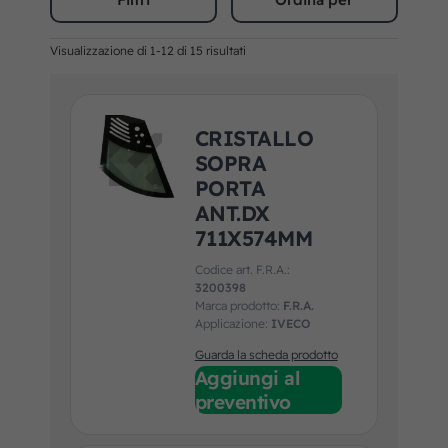
Visualizzazione di 1-12 di 15 risultati
CRISTALLO
SOPRA
PORTA
ANT.DX
711X574MM
Codice art. F.R.A.:
3200398
Marca prodotto:
F.R.A.
Applicazione:
IVECO
Guarda la scheda prodotto
Aggiungi al
preventivo