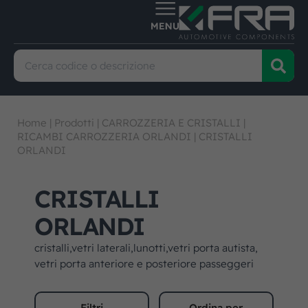
Home
|
Prodotti
|
CARROZZERIA E CRISTALLI
|
RICAMBI CARROZZERIA ORLANDI
|
CRISTALLI
ORLANDI
CRISTALLI
ORLANDI
cristalli,vetri laterali,lunotti,vetri porta autista,
vetri porta anteriore e posteriore passeggeri
Filtri
Ordina per