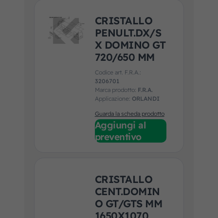
CRISTALLO
PENULT.DX/S
X DOMINO GT
720/650 MM
Codice art. F.R.A.:
3206701
Marca prodotto:
F.R.A.
Applicazione:
ORLANDI
Guarda la scheda prodotto
Aggiungi al
preventivo
CRISTALLO
CENT.DOMIN
O GT/GTS MM
1650X1070