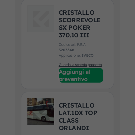
CRISTALLO
SCORREVOLE
SX POKER
370.10 III
Codice art. F.R.A.:
3203648
Applicazione:
IVECO
Guarda la scheda prodotto
Aggiungi al
preventivo
CRISTALLO
LAT.1DX TOP
CLASS
ORLANDI