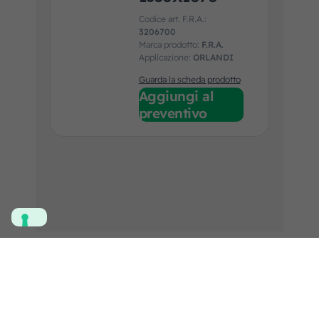
Codice art. F.R.A.:
3206700
Marca prodotto:
F.R.A.
Applicazione:
ORLANDI
Guarda la scheda prodotto
Aggiungi al
preventivo