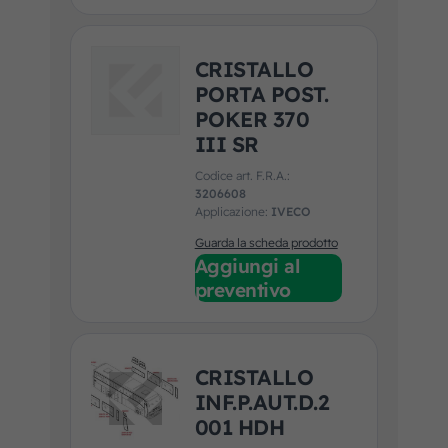
CRISTALLO
PORTA POST.
POKER 370
III SR
Codice art. F.R.A.:
3206608
Applicazione:
IVECO
Guarda la scheda prodotto
Aggiungi al
preventivo
CRISTALLO
INF.P.AUT.D.2
001 HDH