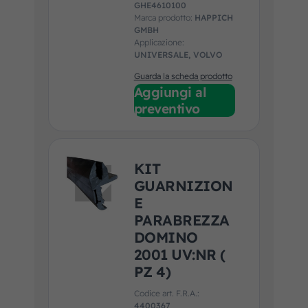
GHE4610100
Marca prodotto:
HAPPICH
GMBH
Applicazione:
UNIVERSALE, VOLVO
Guarda la scheda prodotto
Aggiungi al
preventivo
KIT
GUARNIZION
E
PARABREZZA
DOMINO
2001 UV:NR (
PZ 4)
Codice art. F.R.A.:
4400367