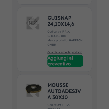
GUISNAP
24,10X14,6
Codice art. F.R.A.:
GHE4610108
Marca prodotto:
HAPPICH
GMBH
Guarda la scheda prodotto
Aggiungi al
preventivo
MOUSSE
AUTOADESIV
A 30X10
Codice art. F.R.A.: