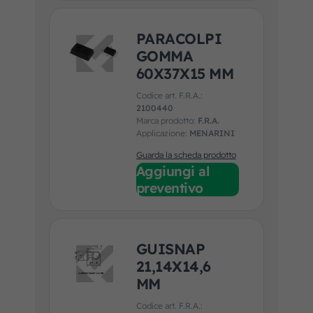
PARACOLPI
GOMMA
60X37X15 MM
Codice art. F.R.A.:
2100440
Marca prodotto:
F.R.A.
Applicazione:
MENARINI
Guarda la scheda prodotto
Aggiungi al
preventivo
GUISNAP
21,14X14,6
MM
Codice art. F.R.A.: