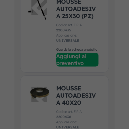
MOUSSE
AUTOADESIV
A 25X30 (PZ)
Codice art. F.R.A.:
2200435
Applicazione:
UNIVERSALE
Guarda la scheda prodotto
Aggiungi al
preventivo
MOUSSE
AUTOADESIV
A 40X20
Codice art. F.R.A.:
2200438
Applicazione:
UNIVERSALE