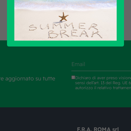
Scopri tutti i prodotti
re aggiornato su tutte
Dichiaro di aver preso vision
sensi dell’art. 13 del Reg. U
autorizzo il relativo trattame
F.R.A. ROMA srl