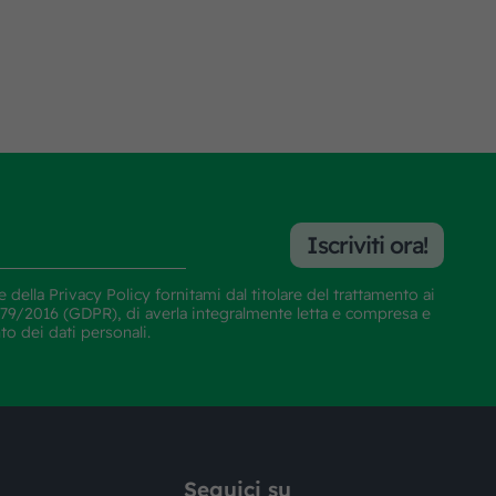
Iscriviti ora!
e della
Privacy Policy
fornitami dal titolare del trattamento ai
E 679/2016 (GDPR), di averla integralmente letta e compresa e
nto dei dati personali.
Seguici su