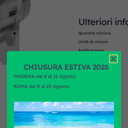
Ulteriori in
Quantità minima
Unità di misura
Applicazione
Marca prodotto
CHIUSURA ESTIVA 2026
MODENA dal 8 al 16 Agosto
ROMA dal 8 al 23 Agosto