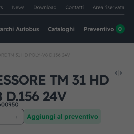
rs
News
Download
Contatti
Area riservata
0
archi Autobus
Cataloghi
Preventivo
E TM 31 HD POLY-V8 D.156 24V
SSORE TM 31 HD
 D.156 24V
600950
Aggiungi al preventivo