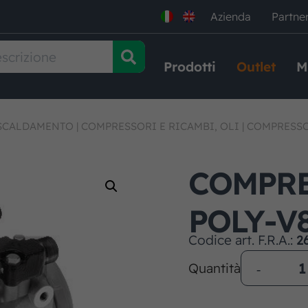
Azienda
Partne
Prodotti
Outlet
M
ISCALDAMENTO
|
COMPRESSORI E RICAMBI, OLI
|
COMPRESSOR
COMPRE
POLY-V8
Codice art. F.R.A.:
2
Quantità