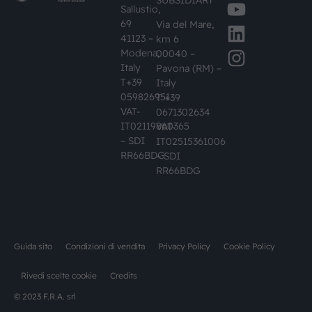
SUBSIDIARY
Sallustio,
69
Via del Mare,
41123 –
km 6
Modena,
00040 –
Italy
Pavona (RM) –
T+39
OLIO RENISO TRITON FUCHS SE 55 LT.1
Italy
059826951
T +39
Codice art. F.R.A.:
2600980
VAT-
0671302634
IT02119860365
VAT-
– SDI
IT02515361006
RR66BDG
– SDI
RR66BDG
Guida sito
Condizioni di vendita
Privacy Policy
Cookie Policy
Rivedi scelte cookie
Credits
© 2023 F.R.A. srl