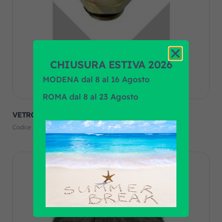
CHIUSURA ESTIVA 2026
MODENA dal 8 al 16 Agosto
ROMA dal 8 al 23 Agosto
VETRO SPIA FKX40-26-50 D.18
Codice art. F.R.A.:
BK08698