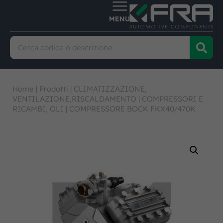
Home
|
Prodotti
|
CLIMATIZZAZIONE,
VENTILAZIONE,RISCALDAMENTO
|
COMPRESSORI E
RICAMBI, OLI
|
COMPRESSORE BOCK FKX40/470K