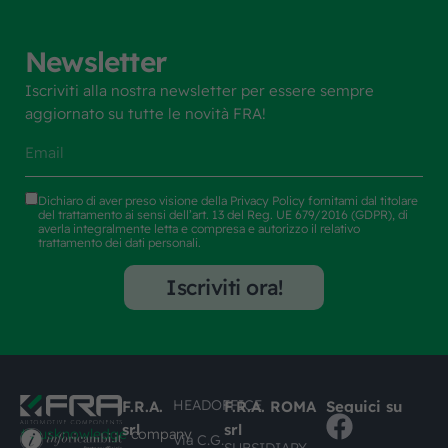
Newsletter
RUBINETTO MAND/ASP.C/FLANG.NW25
Codice art. F.R.A.:
BK08084
Iscriviti alla nostra newsletter per essere sempre
aggiornato su tutte le novità FRA!
Dichiaro di aver preso visione della
Privacy Policy
fornitami dal titolare
del trattamento ai sensi dell’art. 13 del Reg. UE 679/2016 (GDPR), di
averla integralmente letta e compresa e autorizzo il relativo
trattamento dei dati personali.
Iscriviti ora!
HEADOFFICE
F.R.A.
F.R.A. ROMA
Seguici su
srl
srl
#busknowledge
company
Via C.G.