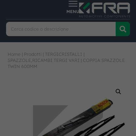
Home
|
Prodotti
|
TERGICRISTALLI
|
SPAZZOLE,RICAMBI TERGI VARI
|
COPPIA SPAZZOLE
TWIN 600MM