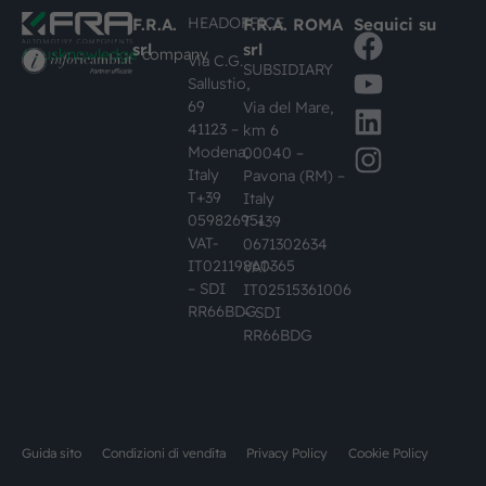
HEADOFFICE
F.R.A.
F.R.A. ROMA
Seguici su
srl
srl
#busknowledge
company
Via C.G.
SUBSIDIARY
Sallustio,
69
Via del Mare,
41123 –
km 6
Modena,
00040 –
Italy
Pavona (RM) –
T+39
Italy
059826951
T +39
VAT-
0671302634
IT02119860365
VAT-
– SDI
IT02515361006
RR66BDG
– SDI
RR66BDG
Guida sito
Condizioni di vendita
Privacy Policy
Cookie Policy