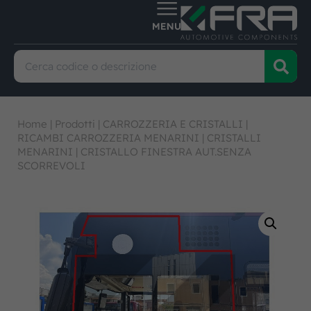
Home
|
Prodotti
|
CARROZZERIA E CRISTALLI
|
RICAMBI CARROZZERIA MENARINI
|
CRISTALLI
MENARINI
|
CRISTALLO FINESTRA AUT.SENZA
SCORREVOLI