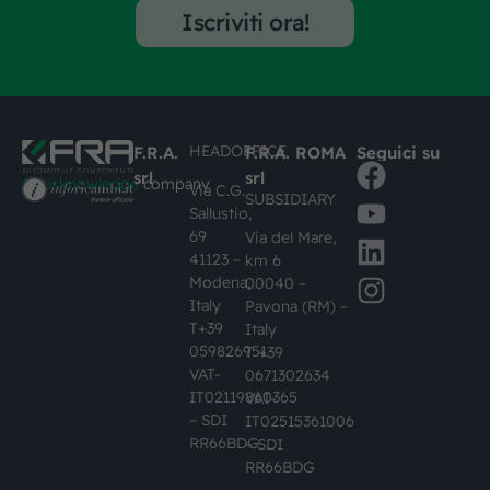
Iscriviti ora!
HEADOFFICE
F.R.A.
F.R.A. ROMA
Seguici su
srl
srl
#busknowledge
company
Via C.G.
SUBSIDIARY
Sallustio,
69
Via del Mare,
41123 –
km 6
Modena,
00040 –
Italy
Pavona (RM) –
T+39
Italy
059826951
T +39
VAT-
0671302634
IT02119860365
VAT-
– SDI
IT02515361006
RR66BDG
– SDI
RR66BDG