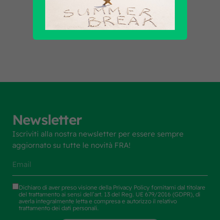
Scopri tutti i prodotti
Newsletter
Iscriviti alla nostra newsletter per essere sempre
aggiornato su tutte le novità FRA!
Dichiaro di aver preso visione della
Privacy Policy
fornitami dal titolare
del trattamento ai sensi dell’art. 13 del Reg. UE 679/2016 (GDPR), di
averla integralmente letta e compresa e autorizzo il relativo
trattamento dei dati personali.