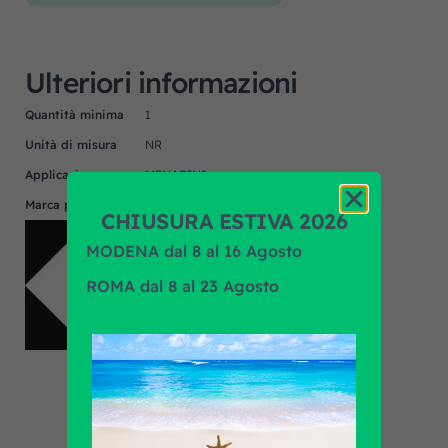
Ulteriori informazioni
Quantità minima
1
Unità di misura
NR
Applicazione
MENARINI
Marca prodotto
F.R.A.
CHIUSURA ESTIVA 2026
MODENA dal 8 al 16 Agosto
ROMA dal 8 al 23 Agosto