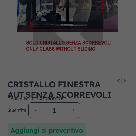
CRISTALLO FINESTRA
AUT.SENZA SCORREVOLI
Codice art. F.R.A.:
2900028
Quantità
Aggiungi al preventivo