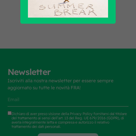
Scopri tutti i prodotti
Newsletter
Iscriviti alla nostra newsletter per essere sempre
aggiornato su tutte le novità FRA!
Dichiaro di aver preso visione della
Privacy Policy
fornitami dal titolare
del trattamento ai sensi dell’art. 13 del Reg. UE 679/2016 (GDPR), di
averla integralmente letta e compresa e autorizzo il relativo
trattamento dei dati personali.