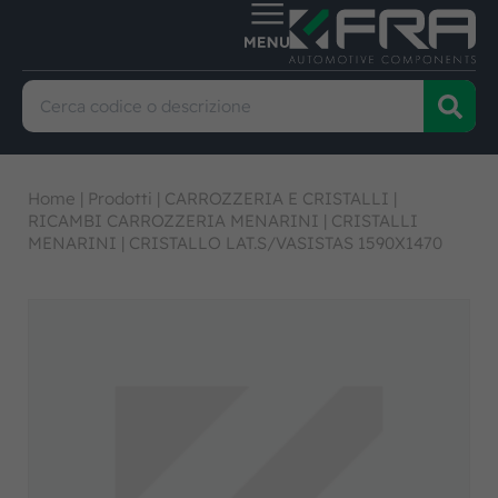
Home
|
Prodotti
|
CARROZZERIA E CRISTALLI
|
RICAMBI CARROZZERIA MENARINI
|
CRISTALLI
MENARINI
|
CRISTALLO LAT.S/VASISTAS 1590X1470