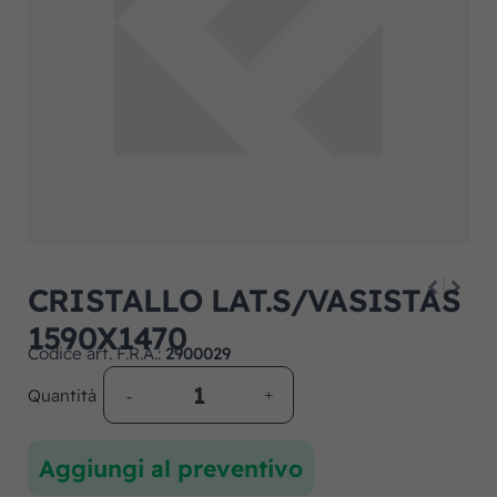
CRISTALLO LAT.S/VASISTAS
1590X1470
Codice art. F.R.A.:
2900029
Quantità
Aggiungi al preventivo