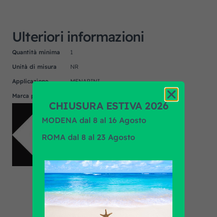
Ulteriori informazioni
Quantità minima
1
Unità di misura
NR
Applicazione
MENARINI
Marca prodotto
F.R.A.
CHIUSURA ESTIVA 2026
MODENA dal 8 al 16 Agosto
ROMA dal 8 al 23 Agosto