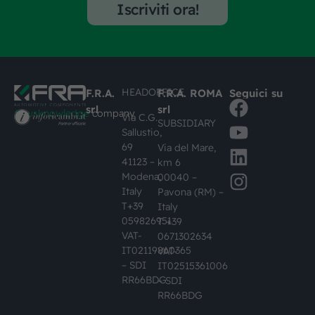
Iscriviti ora!
HEADOFFICE
F.R.A.
F.R.A. ROMA
Seguici su
srl
srl
#busknowledge
company
Via C.G.
SUBSIDIARY
Sallustio,
69
Via del Mare,
41123 –
km 6
Modena,
00040 –
Italy
Pavona (RM) –
T+39
Italy
059826951
T +39
VAT-
0671302634
IT02119860365
VAT-
– SDI
IT02515361006
RR66BDG
– SDI
RR66BDG