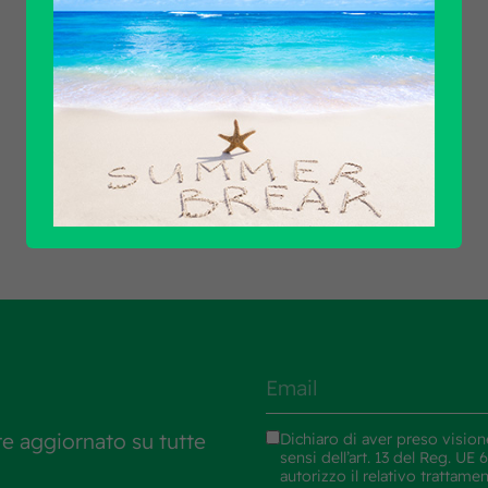
Scopri tutti i prodotti
re aggiornato su tutte
Dichiaro di aver preso vision
sensi dell’art. 13 del Reg. U
autorizzo il relativo trattame