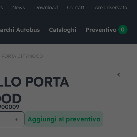
rs
News
Download
Contatti
Area riservata
0
archi Autobus
Cataloghi
Preventivo
O PORTA CITYMOOD
LLO PORTA
OOD
900009
Aggiungi al preventivo