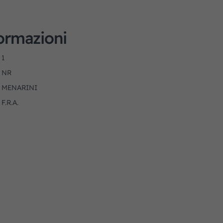
formazioni
1
NR
MENARINI
F.R.A.