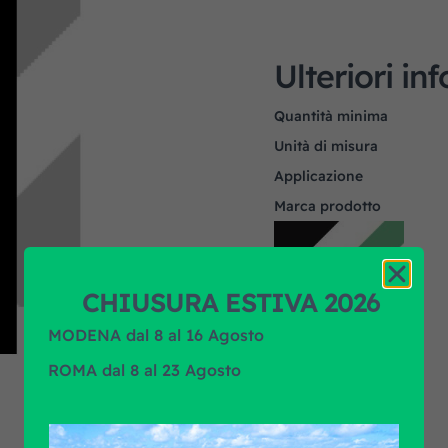
Ulteriori in
Quantità minima
Unità di misura
Applicazione
Marca prodotto
CHIUSURA ESTIVA 2026
MODENA dal 8 al 16 Agosto
ROMA dal 8 al 23 Agosto