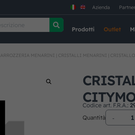
Azienda
Partne
Prodotti
Outlet
M
CARROZZERIA MENARINI
|
CRISTALLI MENARINI
|
CRISTALL
CRISTA
CITYM
Codice art. F.R.A.:
2
Quantità