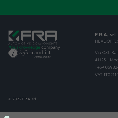
F.R.A. srl
HEADOFFI
#busknowledge
company
Via C.G. Sal
41123 – Mod
T+39 05982
VAT-IT0211
© 2023 F.R.A. srl