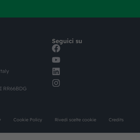
Seguici su
taly
DI RR66BDG
y
Cookie Policy
Rivedi scelte cookie
Credits