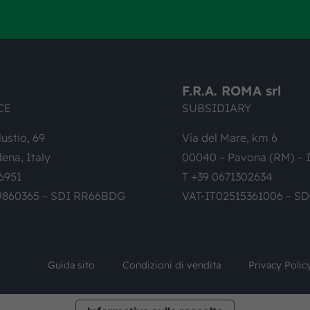
F.R.A. ROMA srl
CE
SUBSIDIARY
lustio, 69
Via del Mare, km 6
ena, Italy
00040 – Pavona (RM) – I
6951
T +39 0671302634
9860365 – SDI RR66BDG
VAT-IT02515361006 – S
Guida sito
Condizioni di vendita
Privacy Polic