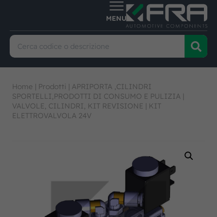
Home
|
Prodotti
|
APRIPORTA ,CILINDRI
SPORTELLI,PRODOTTI DI CONSUMO E PULIZIA
|
VALVOLE, CILINDRI, KIT REVISIONE
|
KIT
ELETTROVALVOLA 24V