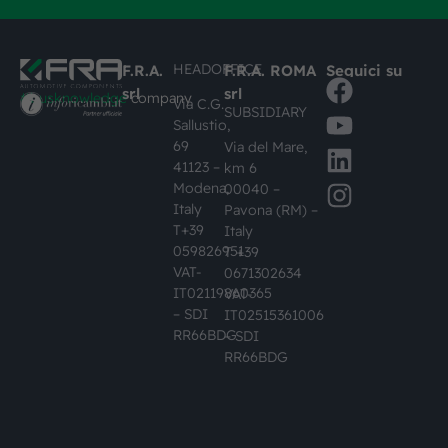
HEADOFFICE
F.R.A.
F.R.A. ROMA
Seguici su
srl
srl
#busknowledge
company
Via C.G.
SUBSIDIARY
Sallustio,
69
Via del Mare,
41123 –
km 6
Modena,
00040 –
Italy
Pavona (RM) –
T+39
Italy
059826951
T +39
VAT-
0671302634
IT02119860365
VAT-
– SDI
IT02515361006
RR66BDG
– SDI
RR66BDG