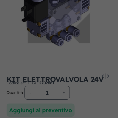
KIT ELETTROVALVOLA 24V
Codice art. F.R.A.:
2702681
Quantità
Aggiungi al preventivo