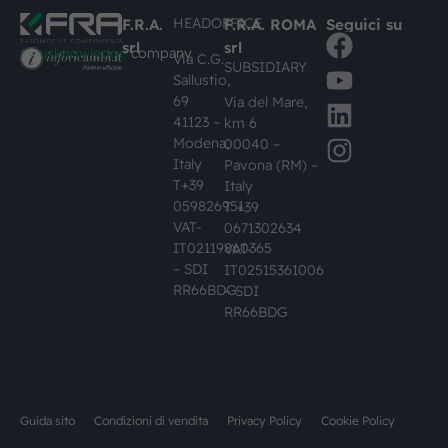
HEADOFFICE
F.R.A.
F.R.A. ROMA
Seguici su
srl
srl
#busknowledge
company
Via C.G.
SUBSIDIARY
Sallustio,
69
Via del Mare,
41123 –
km 6
Modena,
00040 –
Italy
Pavona (RM) –
T+39
Italy
059826951
T +39
VAT-
0671302634
IT02119860365
VAT-
– SDI
IT02515361006
RR66BDG
– SDI
RR66BDG
Guida sito
Condizioni di vendita
Privacy Policy
Cookie Policy