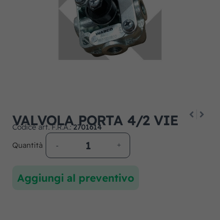
VALVOLA PORTA 4/2 VIE
Codice art. F.R.A.:
2701614
Quantità
Aggiungi al preventivo