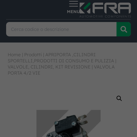
Home
|
Prodotti
|
APRIPORTA ,CILINDRI
SPORTELLI,PRODOTTI DI CONSUMO E PULIZIA
|
VALVOLE, CILINDRI, KIT REVISIONE
|
VALVOLA
PORTA 4/2 VIE