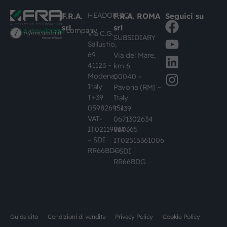
HEADOFFICE
F.R.A.
F.R.A. ROMA
Seguici su
srl
srl
#busknowledge
company
Via C.G.
SUBSIDIARY
Sallustio,
69
Via del Mare,
41123 –
km 6
Modena,
00040 –
Italy
Pavona (RM) –
T+39
Italy
059826951
T +39
VAT-
0671302634
IT02119860365
VAT-
– SDI
IT02515361006
RR66BDG
– SDI
RR66BDG
Guida sito
Condizioni di vendita
Privacy Policy
Cookie Policy