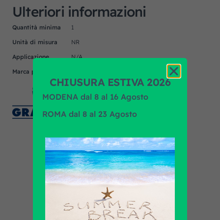
Ulteriori informazioni
Quantità minima
1
Unità di misura
NR
Applicazione
N/A
Marca prodotto
GRAMMER
CHIUSURA ESTIVA 2026
MODENA dal 8 al 16 Agosto
ROMA dal 8 al 23 Agosto
Scopri tutti i prodotti