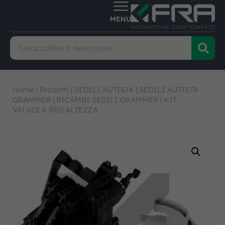
Home
|
Prodotti
|
SEDILI AUTISTA
|
SEDILI AUTISTA
GRAMMER
|
RICAMBI SEDILI GRAMMER
|
KIT
VALVOLA REG.ALTEZZA