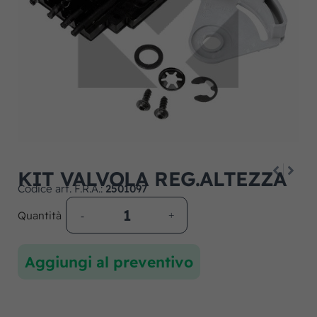
KIT VALVOLA REG.ALTEZZA
Codice art. F.R.A.:
2501097
Quantità
Aggiungi al preventivo