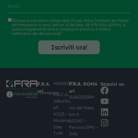
Dichiaro di aver preso visione della
Privacy Policy
fornitami dal titolare
del trattamento ai sensi dell’art. 13 del Reg. UE 679/2016 (GDPR), di
averla integralmente letta e compresa e autorizzo il relativo
trattamento dei dati personali.
Iscriviti ora!
HEADOFFICE
F.R.A.
F.R.A. ROMA
Seguici su
srl
srl
#busknowledge
company
Via C.G.
SUBSIDIARY
Sallustio,
69
Via del Mare,
41123 –
km 6
Modena,
00040 –
Italy
Pavona (RM) –
T+39
Italy