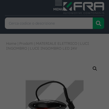
Home
|
Prodotti
|
MATERIALE ELETTRICO
|
LUCI
INGOMBRO
|
LUCE INGOMBRO LED 24V