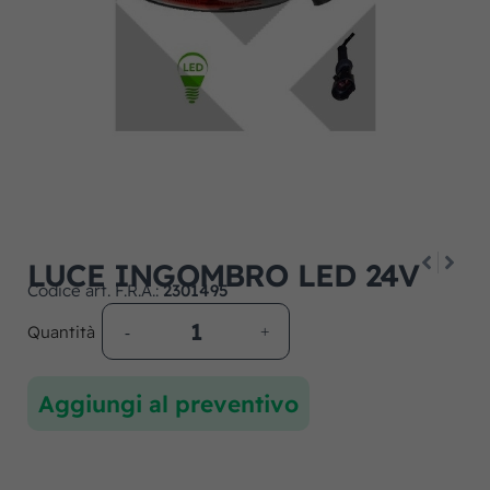
LUCE INGOMBRO LED 24V
Codice art. F.R.A.:
2301495
Quantità
Aggiungi al preventivo