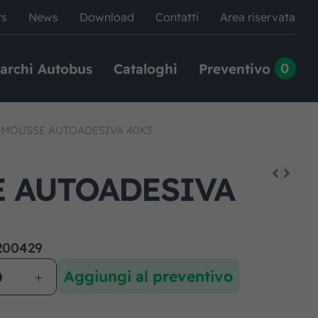
rs
News
Download
Contatti
Area riservata
0
archi Autobus
Cataloghi
Preventivo
|
MOUSSE AUTOADESIVA 40X3
 AUTOADESIVA
200429
Aggiungi al preventivo