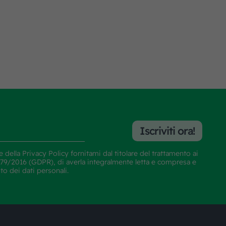
Iscriviti ora!
e della
Privacy Policy
fornitami dal titolare del trattamento ai
E 679/2016 (GDPR), di averla integralmente letta e compresa e
nto dei dati personali.