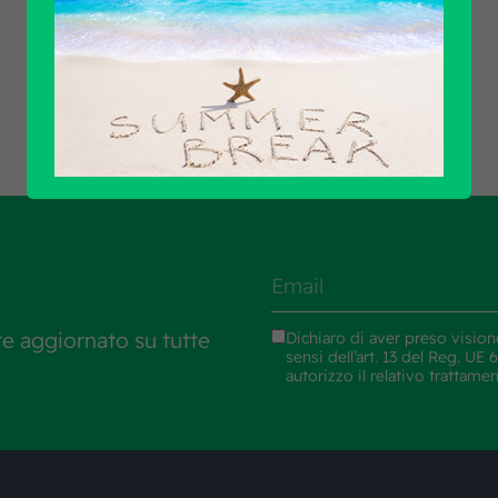
Scopri tutti i prodotti
re aggiornato su tutte
Dichiaro di aver preso vision
sensi dell’art. 13 del Reg. U
autorizzo il relativo trattame