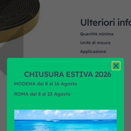
Ulteriori in
Quantità minima
Unità di misura
Applicazione
Marca prodotto
CHIUSURA ESTIVA 2026
MODENA dal 8 al 16 Agosto
ROMA dal 8 al 23 Agosto