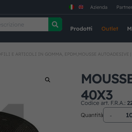
Azienda
Partne
Prodotti
Outlet
M
FILI E ARTICOLI IN GOMMA, EPDM,MOUSSE AUTOADESIVE
MOUSSE
40X3
Codice art. F.R.A.:
2
Quantità