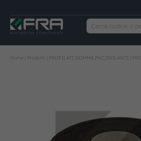
Home
|
Prodotti
|
PROFILATI GOMMA,PVC,ISOLANTI
|
PRO