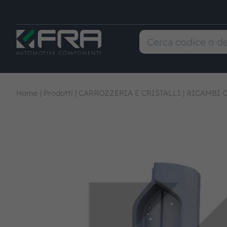
Home
|
Prodotti
|
CARROZZERIA E CRISTALLI
|
RICAMBI 