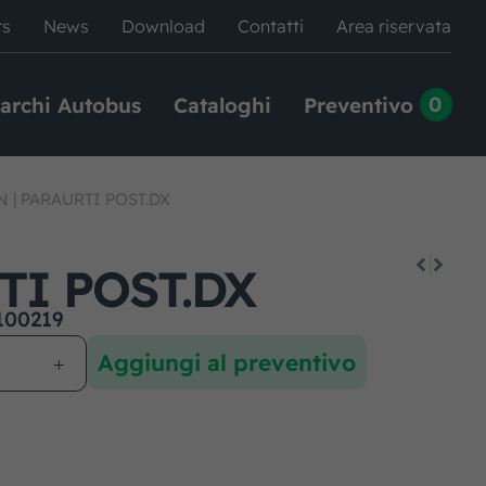
rs
News
Download
Contatti
Area riservata
0
archi Autobus
Cataloghi
Preventivo
N
|
PARAURTI POST.DX
TI POST.DX
100219
Aggiungi al preventivo