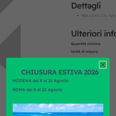
Dettagli
Man Lion’s City A20
Ulteriori in
Quantità minima
Unità di misura
Applicazione
Marca prodotto
CHIUSURA ESTIVA 2026
MODENA dal 8 al 16 Agosto
ROMA dal 8 al 23 Agosto