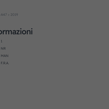
-A47 > 2019
formazioni
1
NR
MAN
F.R.A.