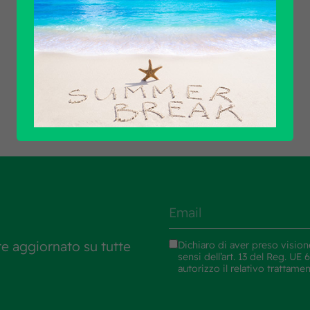
Scopri tutti i prodotti
re aggiornato su tutte
Dichiaro di aver preso vision
sensi dell’art. 13 del Reg. U
autorizzo il relativo trattame