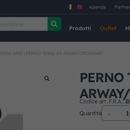
Azienda
Partne
Prodotti
Outlet
M
ERGI VARI
|
PERNO TERGI SX ARWAY/CROSSWAY
PERNO 
ARWAY
Codice art. F.R.A.:
2
Quantità