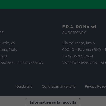
F.R.A. ROMA srl
CE
SUBSIDIARY
lustio, 69
Via del Mare, km 6
ena, Italy
00040 – Pavona (RM) – I
6951
T +39 0671302634
9860365 – SDI RR66BDG
VAT-IT02515361006 – S
Guida sito
Condizioni di vendita
Privacy Polic
Informativa sulla raccolta