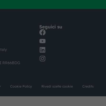
Seguici su
taly
DI RR66BDG
y
Cookie Policy
Rivedi scelte cookie
Credits