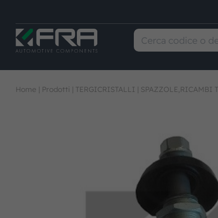
Home
|
Prodotti
|
TERGICRISTALLI
|
SPAZZOLE,RICAMBI T