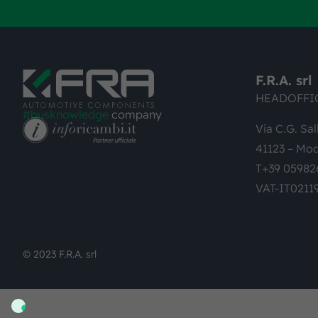
F.R.A. srl
HEADOFFI
#busknowledge
company
Via C.G. Sal
41123 – Mod
T+39 05982
VAT-IT0211
© 2023 F.R.A. srl