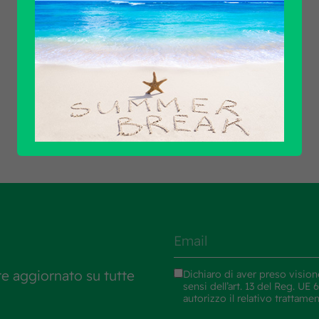
Scopri tutti i prodotti
re aggiornato su tutte
Dichiaro di aver preso vision
sensi dell’art. 13 del Reg. U
autorizzo il relativo trattame