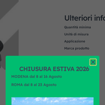
Ulteriori in
Quantità minima
Unità di misura
Applicazione
Marca prodotto
CHIUSURA ESTIVA 2026
MODENA dal 8 al 16 Agosto
ROMA dal 8 al 23 Agosto