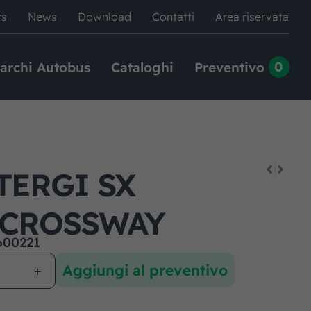
rs
News
Download
Contatti
Area riservata
0
archi Autobus
Cataloghi
Preventivo
TERGI SX
/CROSSWAY
600221
Aggiungi al preventivo