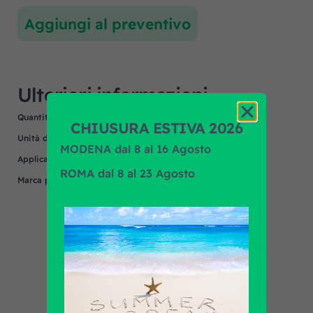
Aggiungi al preventivo
Ulteriori informazioni
Quantità minima
1
CHIUSURA ESTIVA 2026
Unità di misura
NR
MODENA dal 8 al 16 Agosto
Applicazione
MERCEDES
ROMA dal 8 al 23 Agosto
Marca prodotto
N/A
Scopri tutti i prodotti