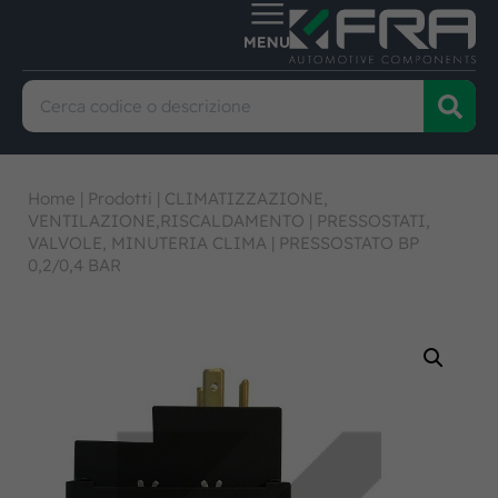
Home
|
Prodotti
|
CLIMATIZZAZIONE,
VENTILAZIONE,RISCALDAMENTO
|
PRESSOSTATI,
VALVOLE, MINUTERIA CLIMA
|
PRESSOSTATO BP
0,2/0,4 BAR