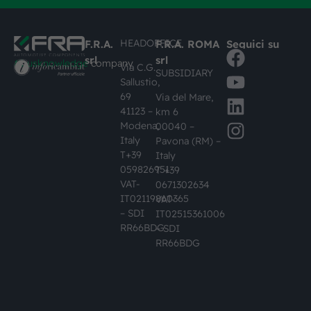
HEADOFFICE
F.R.A.
F.R.A. ROMA
Seguici su
srl
srl
#busknowledge
company
Via C.G.
SUBSIDIARY
Sallustio,
69
Via del Mare,
41123 –
km 6
Modena,
00040 –
Italy
Pavona (RM) –
T+39
Italy
059826951
T +39
VAT-
0671302634
IT02119860365
VAT-
– SDI
IT02515361006
RR66BDG
– SDI
RR66BDG