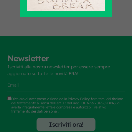
Newsletter
Iscriviti alla nostra newsletter per essere sempre
aggiornato su tutte le novità FRA!
Dichiaro di aver preso visione della
Privacy Policy
fornitami dal titolare
del trattamento ai sensi dell’art. 13 del Reg. UE 679/2016 (GDPR), di
averla integralmente letta e compresa e autorizzo il relativo
trattamento dei dati personali.
Iscriviti ora!