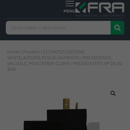
Home
|
Prodotti
|
CLIMATIZZAZIONE,
VENTILAZIONE,RISCALDAMENTO
|
PRESSOSTATI,
VALVOLE, MINUTERIA CLIMA
|
PRESSOSTATO AP 18/22
BAR