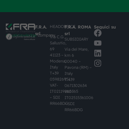
HEADOFFICE
F.R.A.
F.R.A. ROMA
Seguici su
srl
srl
#busknowledge
company
Via C.G.
SUBSIDIARY
Sallustio,
69
Via del Mare,
41123 –
km 6
Modena,
00040 –
Italy
Pavona (RM) –
T+39
Italy
059826951
T +39
VAT-
0671302634
IT02119860365
VAT-
– SDI
IT02515361006
RR66BDG
– SDI
RR66BDG