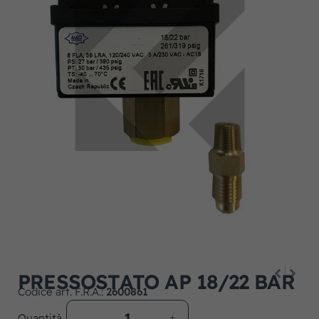
PRESSOSTATO AP 18/22 BAR
Codice art. F.R.A.:
2600861
Quantità