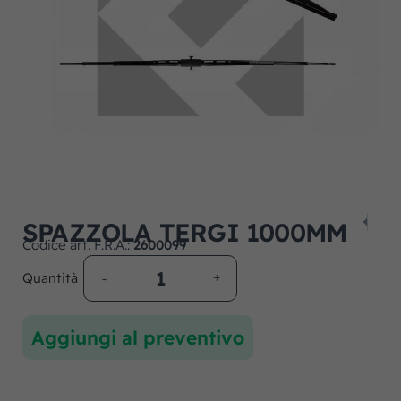
SPAZZOLA TERGI 1000MM
Codice art. F.R.A.:
2600099
Quantità
Aggiungi al preventivo