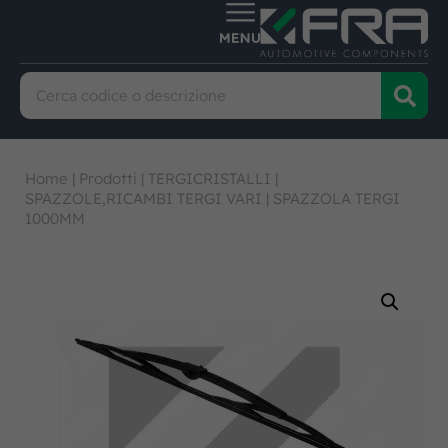
Home
|
Prodotti
|
TERGICRISTALLI
|
SPAZZOLE,RICAMBI TERGI VARI
|
SPAZZOLA TERGI
1000MM