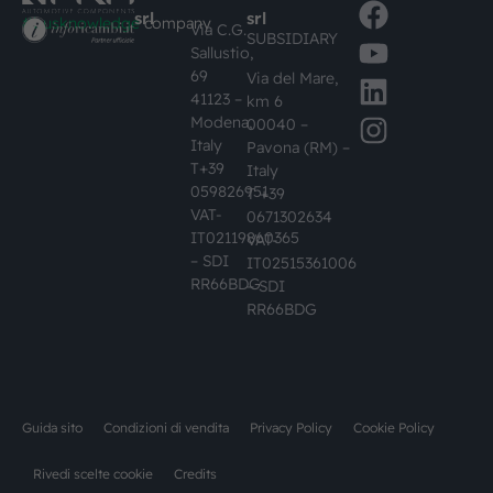
srl
srl
#busknowledge
company
Via C.G.
SUBSIDIARY
Sallustio,
69
Via del Mare,
41123 –
km 6
Modena,
00040 –
Italy
Pavona (RM) –
T+39
Italy
059826951
T +39
VAT-
0671302634
IT02119860365
VAT-
– SDI
IT02515361006
RR66BDG
– SDI
RR66BDG
Guida sito
Condizioni di vendita
Privacy Policy
Cookie Policy
Rivedi scelte cookie
Credits