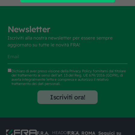
Newsletter
Iscriviti alla nostra newsletter per essere sempre
aggiornato su tutte le novità FRA!
Dichiaro di aver preso visione della
Privacy Policy
fornitami dal titolare
del trattamento ai sensi dell’art. 13 del Reg. UE 679/2016 (GDPR), di
averla integralmente letta e compresa e autorizzo il relativo
trattamento dei dati personali.
Iscriviti ora!
HEADOFFICE
F.R.A.
F.R.A. ROMA
Seguici su