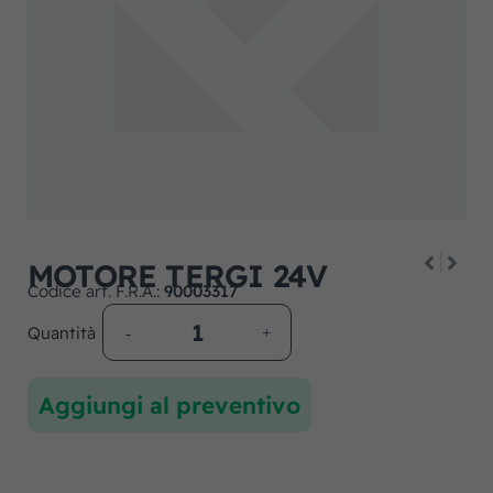
MOTORE TERGI 24V
Codice art. F.R.A.:
90003317
Quantità
Aggiungi al preventivo