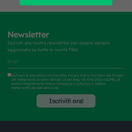
Newsletter
Iscriviti alla nostra newsletter per essere sempre
aggiornato su tutte le novità FRA!
Dichiaro di aver preso visione della
Privacy Policy
fornitami dal titolare
del trattamento ai sensi dell’art. 13 del Reg. UE 679/2016 (GDPR), di
averla integralmente letta e compresa e autorizzo il relativo
trattamento dei dati personali.
Iscriviti ora!