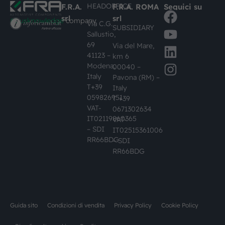
HEADOFFICE
F.R.A.
F.R.A. ROMA
Seguici su
srl
srl
#busknowledge
company
Via C.G.
SUBSIDIARY
Sallustio,
69
Via del Mare,
41123 –
km 6
Modena,
00040 –
Italy
Pavona (RM) –
T+39
Italy
059826951
T +39
VAT-
0671302634
IT02119860365
VAT-
– SDI
IT02515361006
RR66BDG
– SDI
RR66BDG
Guida sito
Condizioni di vendita
Privacy Policy
Cookie Policy