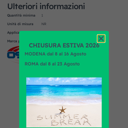
Ulteriori informazioni
Quantità minima
1
Unità di misura
NR
Applicazione
IVECO
Marca prodotto
OSLV
CHIUSURA ESTIVA 2026
MODENA dal 8 al 16 Agosto
ROMA dal 8 al 23 Agosto
Scopri tutti i prodotti