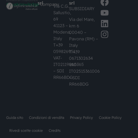
srl
srl
#busknowledge
company
Via C.G.
SUBSIDIARY
Sallustio,
69
Via del Mare,
41123 –
km 6
Modena,
00040 –
Italy
Pavona (RM) –
T+39
Italy
059826951
T +39
VAT-
0671302634
IT02119860365
VAT-
– SDI
IT02515361006
RR66BDG
– SDI
RR66BDG
Guida sito
Condizioni di vendita
Privacy Policy
Cookie Policy
Rivedi scelte cookie
Credits