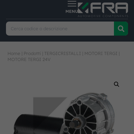
Home
|
Prodotti
|
TERGICRISTALLI
|
MOTORI TERGI
|
MOTORE TERGI 24V