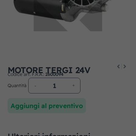
MOTORE TERGI 24V
Codice art. F.R.A.:
2600094
Quantità
Aggiungi al preventivo