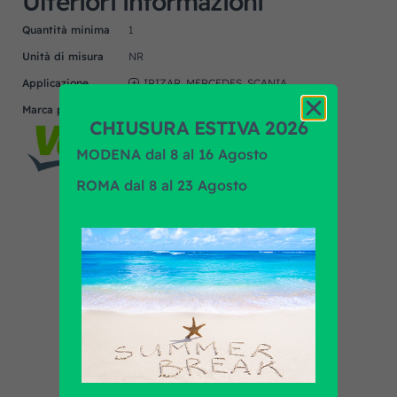
Ulteriori informazioni
Quantità minima
1
Unità di misura
NR
Applicazione
IRIZAR, MERCEDES, SCANIA
Marca prodotto
VALEO
CHIUSURA ESTIVA 2026
MODENA dal 8 al 16 Agosto
ROMA dal 8 al 23 Agosto
Scopri tutti i prodotti