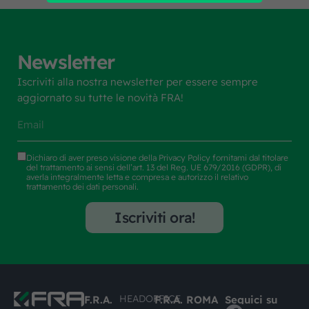
Newsletter
Iscriviti alla nostra newsletter per essere sempre
aggiornato su tutte le novità FRA!
Dichiaro di aver preso visione della
Privacy Policy
fornitami dal titolare
del trattamento ai sensi dell’art. 13 del Reg. UE 679/2016 (GDPR), di
averla integralmente letta e compresa e autorizzo il relativo
trattamento dei dati personali.
Iscriviti ora!
HEADOFFICE
F.R.A.
F.R.A. ROMA
Seguici su