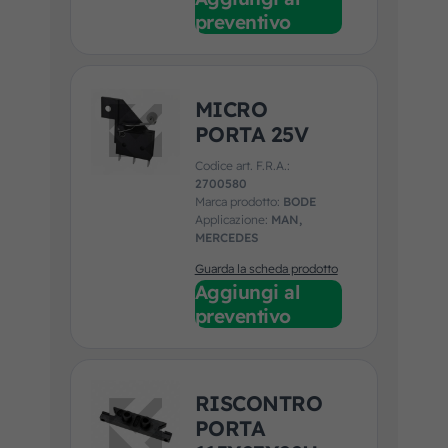
preventivo
MICRO
PORTA 25V
Codice art. F.R.A.:
2700580
Marca prodotto:
BODE
Applicazione:
MAN,
MERCEDES
Guarda la scheda prodotto
Aggiungi al
preventivo
RISCONTRO
PORTA