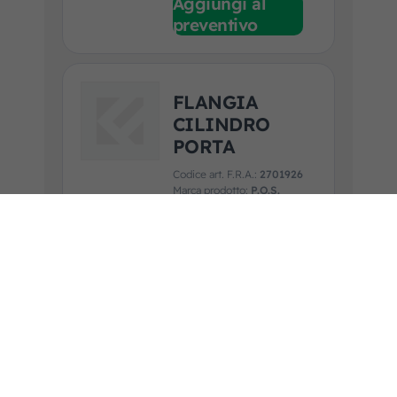
Aggiungi al
preventivo
FLANGIA
CILINDRO
PORTA
Codice art. F.R.A.:
2701926
Marca prodotto:
P.O.S.
Applicazione:
IVECO
Guarda la scheda prodotto
Aggiungi al
preventivo
COPERTURA
CILINDRO
PORTA ODAW