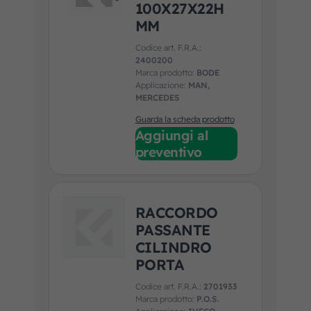
100X27X22H
MM
Codice art. F.R.A.:
2400200
Marca prodotto:
BODE
Applicazione:
MAN,
MERCEDES
Guarda la scheda prodotto
Aggiungi al
preventivo
RACCORDO
PASSANTE
CILINDRO
PORTA
Codice art. F.R.A.:
2701933
Marca prodotto:
P.O.S.