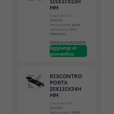
115X27X22H
MM
Codice art. F.R.A.:
2400216
Marca prodotto:
BODE
Applicazione:
MAN,
MERCEDES
Guarda la scheda prodotto
Aggiungi al
preventivo
RISCONTRO
PORTA
25X115X34H
MM
Codice art. F.R.A.:
2400205
Marca prodotto:
BODE