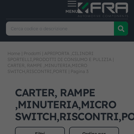
Home
|
Prodotti
|
APRIPORTA ,CILINDRI
SPORTELLI,PRODOTTI DI CONSUMO E PULIZIA
|
CARTER, RAMPE ,MINUTERIA,MICRO
SWITCH,RISCONTRI,PORTE
|
Pagina 3
CARTER, RAMPE
,MINUTERIA,MICRO
SWITCH,RISCONTRI,P
Filtri
Ordina per