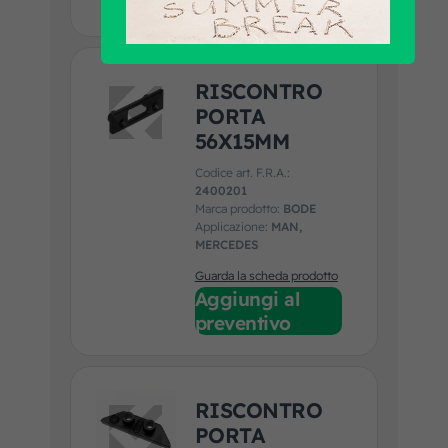
preventivo
RISCONTRO
PORTA
56X15MM
Codice art. F.R.A.:
2400201
Marca prodotto:
BODE
Applicazione:
MAN,
MERCEDES
Guarda la scheda prodotto
Aggiungi al
preventivo
RISCONTRO
PORTA