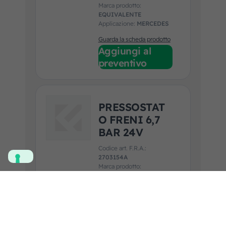
Marca prodotto:
EQUIVALENTE
Applicazione:
MERCEDES
Guarda la scheda prodotto
Aggiungi al
preventivo
PRESSOSTAT
O FRENI 6,7
BAR 24V
Codice art. F.R.A.:
2703154A
Marca prodotto:
EQUIVALENTE
Applicazione:
MERCEDES
Guarda la scheda prodotto
Aggiungi al
preventivo