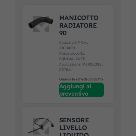
MANICOTTO
RADIATORE
90
Codice art. F.R.A.:
3100490
Marca prodotto:
EQUIVALENTE
Applicazione:
MERCEDES,
SETRA
Guarda la scheda prodotto
Aggiungi al
preventivo
SENSORE
LIVELLO
LIQUIDO