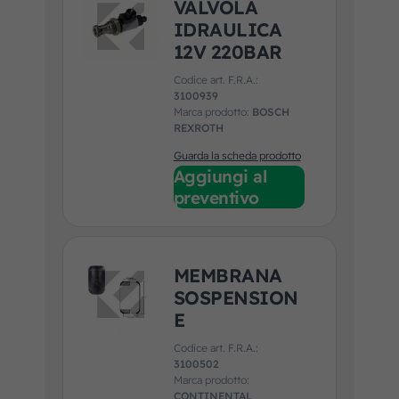
VALVOLA
IDRAULICA
12V 220BAR
Codice art. F.R.A.:
3100939
Marca prodotto:
BOSCH
REXROTH
Guarda la scheda prodotto
Aggiungi al
preventivo
MEMBRANA
SOSPENSION
E
Codice art. F.R.A.:
3100502
Marca prodotto:
CONTINENTAL