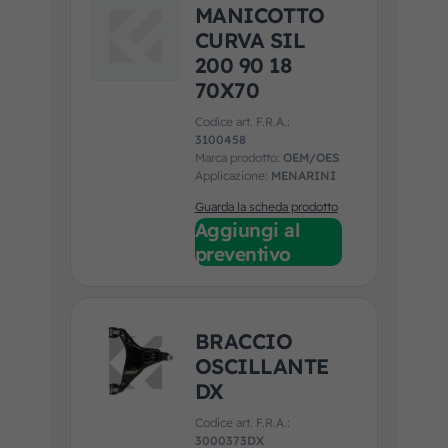
MANICOTTO
CURVA SIL
200 90 18
70X70
Codice art. F.R.A.:
3100458
Marca prodotto:
OEM/OES
Applicazione:
MENARINI
Guarda la scheda prodotto
Aggiungi al
preventivo
BRACCIO
OSCILLANTE
DX
Codice art. F.R.A.:
3000373DX