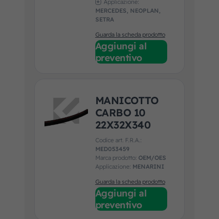
Applicazione:
MERCEDES, NEOPLAN,
SETRA
Guarda la scheda prodotto
Aggiungi al
preventivo
MANICOTTO
CARBO 10
22X32X340
Codice art. F.R.A.:
MED053459
Marca prodotto:
OEM/OES
Applicazione:
MENARINI
Guarda la scheda prodotto
Aggiungi al
preventivo