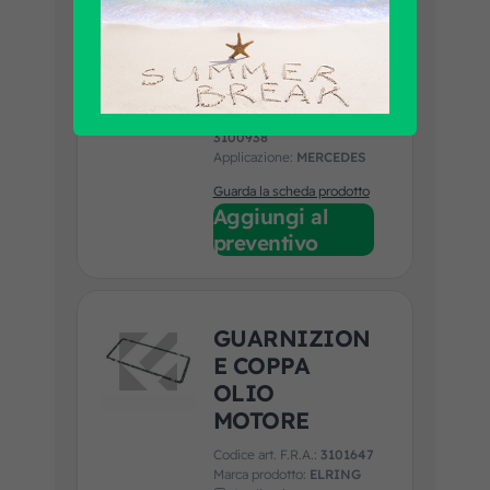
VALVOLA
CONTROLLO
PRESSIONE
Codice art. F.R.A.:
3100938
Applicazione:
MERCEDES
Guarda la scheda prodotto
Aggiungi al
preventivo
GUARNIZION
E COPPA
OLIO
MOTORE
Codice art. F.R.A.:
3101647
Marca prodotto:
ELRING