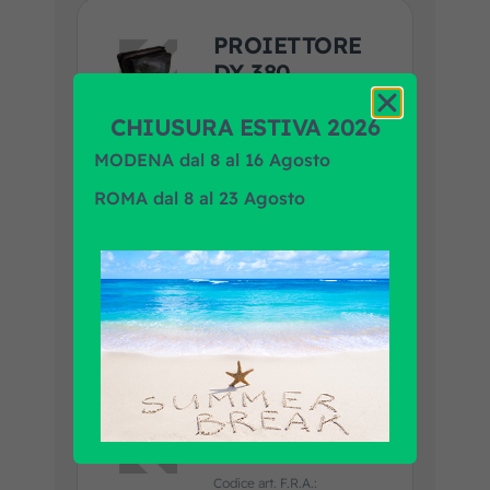
PROIETTORE
DX 380
EUROCLASS
H/HD I SR
CHIUSURA ESTIVA 2026
MODENA dal 8 al 16 Agosto
Codice art. F.R.A.:
2300105
ROMA dal 8 al 23 Agosto
Marca prodotto:
EQUIVALENTE
Applicazione:
IVECO
Guarda la scheda prodotto
Aggiungi al
preventivo
PROIETTORE
DX
Codice art. F.R.A.: