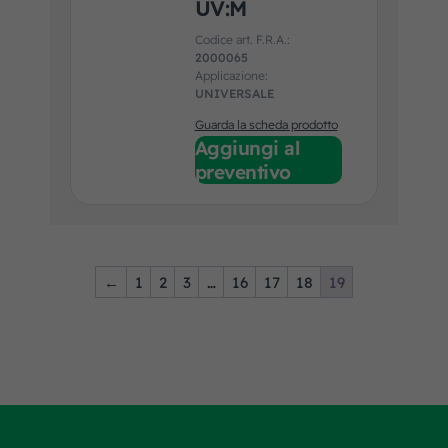
UV:M
Codice art. F.R.A.:
2000065
Applicazione:
UNIVERSALE
Guarda la scheda prodotto
Aggiungi al
preventivo
←
1
2
3
…
16
17
18
19