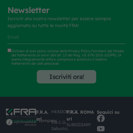
Newsletter
Iscriviti alla nostra newsletter per essere sempre
aggiornato su tutte le novità FRA!
Dichiaro di aver preso visione della
Privacy Policy
fornitami dal titolare
del trattamento ai sensi dell’art. 13 del Reg. UE 679/2016 (GDPR), di
averla integralmente letta e compresa e autorizzo il relativo
trattamento dei dati personali.
Iscriviti ora!
HEADOFFICE
F.R.A.
F.R.A. ROMA
Seguici su
srl
srl
#busknowledge
company
Via C.G.
SUBSIDIARY
Sallustio,