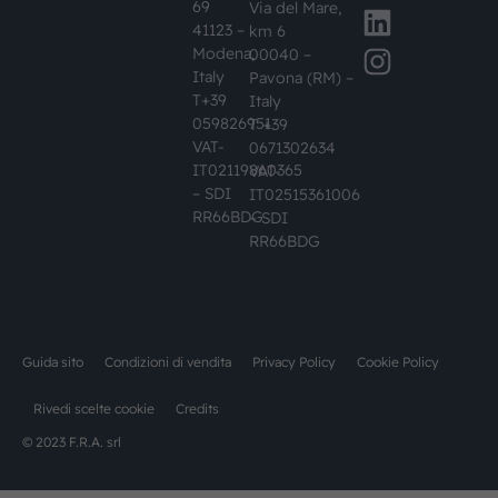
69
Via del Mare,
41123 –
km 6
Modena,
00040 –
Italy
Pavona (RM) –
T+39
Italy
059826951
T +39
VAT-
0671302634
IT02119860365
VAT-
– SDI
IT02515361006
RR66BDG
– SDI
RR66BDG
Guida sito
Condizioni di vendita
Privacy Policy
Cookie Policy
Rivedi scelte cookie
Credits
© 2023 F.R.A. srl