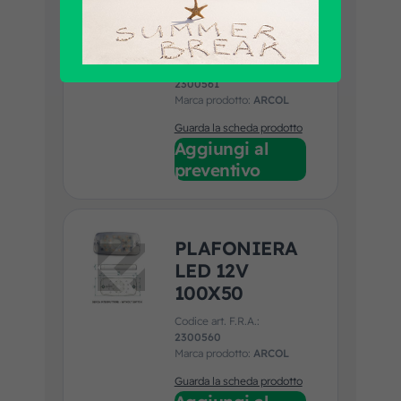
LED 24V
100X50
Codice art. F.R.A.:
2300561
Marca prodotto:
ARCOL
Guarda la scheda prodotto
Aggiungi al
preventivo
PLAFONIERA
LED 12V
100X50
Codice art. F.R.A.:
2300560
Marca prodotto:
ARCOL
Guarda la scheda prodotto