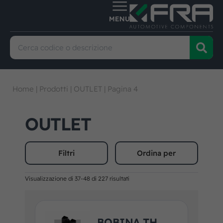
Home
|
Prodotti
|
OUTLET
|
Pagina 4
OUTLET
Filtri
Ordina per
Visualizzazione di 37-48 di 227 risultati
BOBINA TH