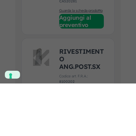
CA520281
Guarda la scheda prodotto
Aggiungi al
preventivo
RIVESTIMENT
O
ANG.POST.SX
Codice art. F.R.A.:
8100202
Applicazione:
MAN
Guarda la scheda prodotto
Aggiungi al
preventivo