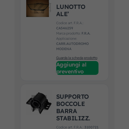
LUNOTTO
ALE’
Codice art. F.R.A.:
CA546259
Marca prodotto:
F.R.A.
Applicazione:
CARR.AUTODROMO
MODENA
Guarda la scheda prodotto
Aggiungi al
preventivo
SUPPORTO
BOCCOLE
BARRA
STABILIZZ.
Codice art. F.R.A.:
3100721