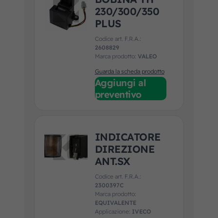
230/300/350
PLUS
Codice art. F.R.A.:
2608829
Marca prodotto:
VALEO
Guarda la scheda prodotto
Aggiungi al
preventivo
INDICATORE
DIREZIONE
ANT.SX
Codice art. F.R.A.:
2300397C
Marca prodotto:
EQUIVALENTE
Applicazione:
IVECO