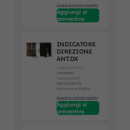
Guarda la scheda prodotto
Aggiungi al
preventivo
INDICATORE
DIREZIONE
ANT.DX
Codice art. F.R.A.:
2300396C
Marca prodotto:
EQUIVALENTE
Applicazione:
IVECO
Guarda la scheda prodotto
Aggiungi al
preventivo