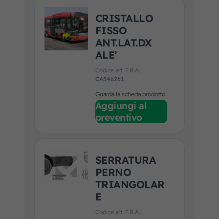
CRISTALLO
FISSO
ANT.LAT.DX
ALE’
Codice art. F.R.A.:
CA546261
Guarda la scheda prodotto
Aggiungi al
preventivo
SERRATURA
PERNO
TRIANGOLAR
E
Codice art. F.R.A.: