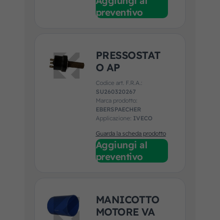
Aggiungi al
preventivo
PRESSOSTAT
O AP
Codice art. F.R.A.:
SU260320267
Marca prodotto:
EBERSPAECHER
Applicazione:
IVECO
Guarda la scheda prodotto
Aggiungi al
preventivo
MANICOTTO
MOTORE VA