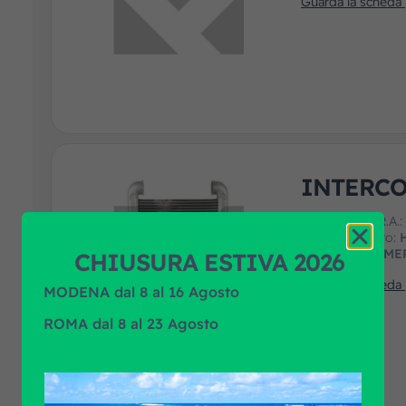
Guarda la scheda
INTERC
Codice art. F.R.A.
Marca prodotto:
Applicazione:
ME
CHIUSURA ESTIVA 2026
Guarda la scheda
MODENA dal 8 al 16 Agosto
ROMA dal 8 al 23 Agosto