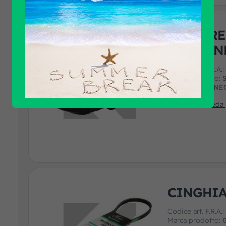
PARABRE
STARLIN
Codice art. F.R.A.
Marca prodotto:
Applicazione:
NE
Guarda la scheda
CINGHIA
Codice art. F.R.A.
Marca prodotto: