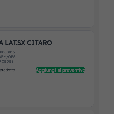
A LAT.SX CITARO
:
8000813
OEM/OES
RCEDES
Aggiungi al preventivo
 prodotto