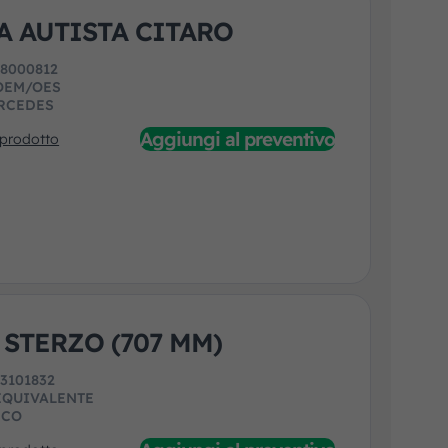
A AUTISTA CITARO
:
8000812
OEM/OES
RCEDES
Aggiungi al preventivo
 prodotto
 STERZO (707 MM)
:
3101832
EQUIVALENTE
ECO