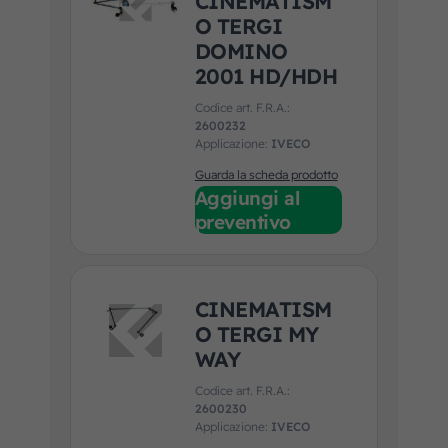
CINEMATISM
O TERGI
DOMINO
2001 HD/HDH
Codice art. F.R.A.:
2600232
Applicazione:
IVECO
Guarda la scheda prodotto
Aggiungi al
preventivo
CINEMATISM
O TERGI MY
WAY
Codice art. F.R.A.:
2600230
Applicazione:
IVECO