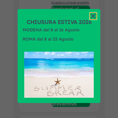
Guarda la scheda prodotto
Aggiungi al
preventivo
CHIUSURA ESTIVA 2026
MODENA dal 8 al 16 Agosto
MOTORE
ROMA dal 8 al 23 Agosto
TERGI PERNO
D.16 24V
Codice art. F.R.A.:
2600228
Marca prodotto:
DOGA
Applicazione:
DAF, IRIZAR, IVECO,
MENARINI, MERCEDES,
SITCAR
Guarda la scheda prodotto
Aggiungi al
preventivo