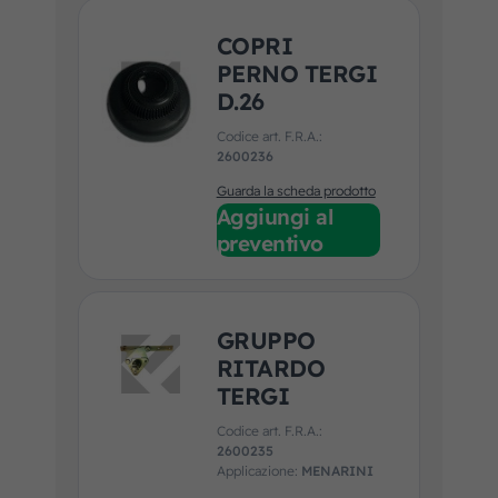
COPRI
PERNO TERGI
D.26
Codice art. F.R.A.:
2600236
Guarda la scheda prodotto
Aggiungi al
preventivo
GRUPPO
RITARDO
TERGI
Codice art. F.R.A.:
2600235
Applicazione:
MENARINI