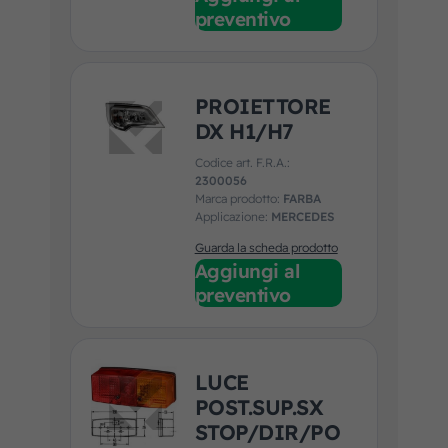
preventivo
PROIETTORE
DX H1/H7
Codice art. F.R.A.:
2300056
Marca prodotto:
FARBA
Applicazione:
MERCEDES
Guarda la scheda prodotto
Aggiungi al
preventivo
LUCE
POST.SUP.SX
STOP/DIR/PO