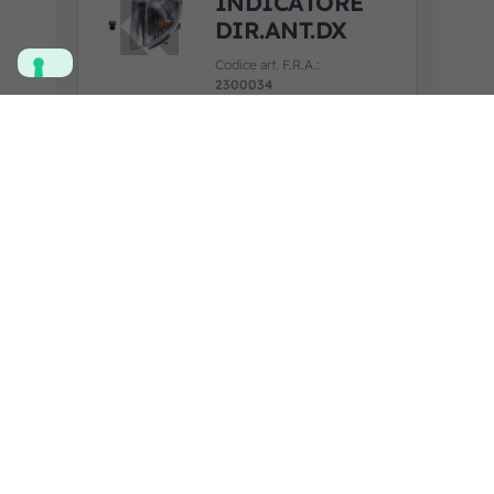
INDICATORE
DIR.ANT.DX
Codice art. F.R.A.:
2300034
Marca prodotto:
ULO
Applicazione:
MERCEDES
Guarda la scheda prodotto
Aggiungi al
preventivo
PROIETTORE
ABB.24V
DX/SX H1
C/POS.CEM
Codice art. F.R.A.:
2300022
Marca prodotto:
HELLA
Applicazione: