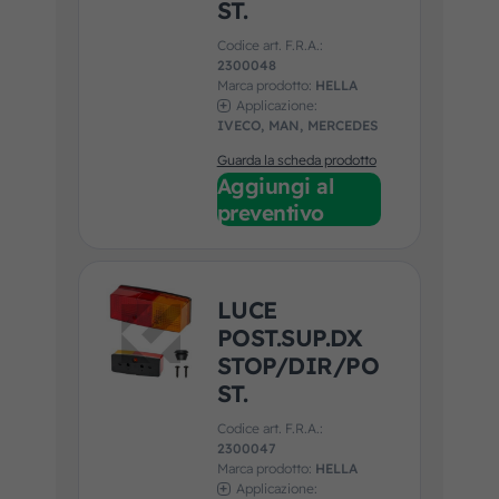
ST.
Codice art. F.R.A.:
2300048
Marca prodotto:
HELLA
Applicazione:
IVECO, MAN, MERCEDES
Guarda la scheda prodotto
Aggiungi al
preventivo
LUCE
POST.SUP.DX
STOP/DIR/PO
ST.
Codice art. F.R.A.:
2300047
Marca prodotto:
HELLA
Applicazione: