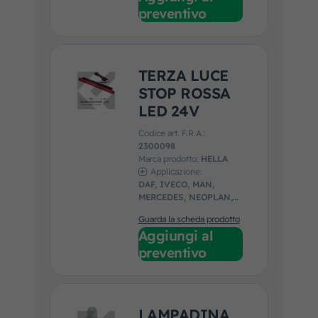
preventivo
TERZA LUCE
STOP ROSSA
LED 24V
Codice art. F.R.A.:
2300098
Marca prodotto:
HELLA
Applicazione:
DAF, IVECO, MAN,
MERCEDES, NEOPLAN,
SCANIA, SOLARIS,
Guarda la scheda prodotto
UNIVERSALE, VAN
Aggiungi al
HOOL, VDL, VOLVO
preventivo
LAMPADINA