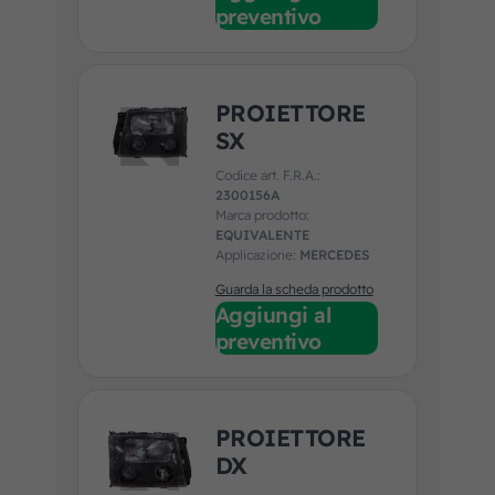
preventivo
PROIETTORE
SX
Codice art. F.R.A.:
2300156A
Marca prodotto:
EQUIVALENTE
Applicazione:
MERCEDES
Guarda la scheda prodotto
Aggiungi al
preventivo
PROIETTORE
DX