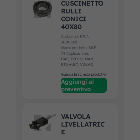
CUSCINETTO
RULLI
CONICI
40X80
Codice art. F.R.A.:
3000362
Marca prodotto:
SKF
Applicazione:
DAF, IVECO, MAN,
RENAULT, VOLVO
Guarda la scheda prodotto
Aggiungi al
preventivo
VALVOLA
LIVELLATRIC
E