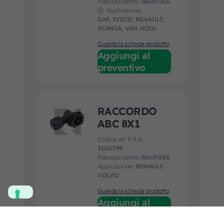
Marca prodotto:
RAUFOSS
Applicazione:
DAF, IVECO, RENAULT,
SCANIA, VAN HOOL
Guarda la scheda prodotto
Aggiungi al
preventivo
RACCORDO
ABC 8X1
Codice art. F.R.A.:
3100799
Marca prodotto:
RAUFOSS
Applicazione:
RENAULT,
VOLVO
Guarda la scheda prodotto
Aggiungi al
preventivo