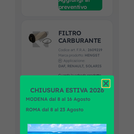
preventivo
FILTRO
CARBURANTE
Codice art. F.R.A.:
2609219
Marca prodotto:
HENGST
Applicazione:
DAF, RENAULT, SOLARIS
Guarda la scheda prodotto
Aggiungi al
preventivo
CHIUSURA ESTIVA 2026
MODENA dal 8 al 16 Agosto
ROMA dal 8 al 23 Agosto
CINGHIA
13X1575
Codice art. F.R.A.: