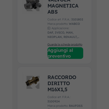
MAGNETICA
ABS
Codice art. F.R.A.:
3101802
Marca prodotto:
WABCO
Applicazione:
DAF, IVECO, MAN,
NEOPLAN, RENAULT,
SCANIA, VOLVO
Guarda la scheda prodotto
Aggiungi al
preventivo
RACCORDO
DIRITTO
M16X1,5
Codice art. F.R.A.:
3100924
Marca prodotto:
RAUFOSS