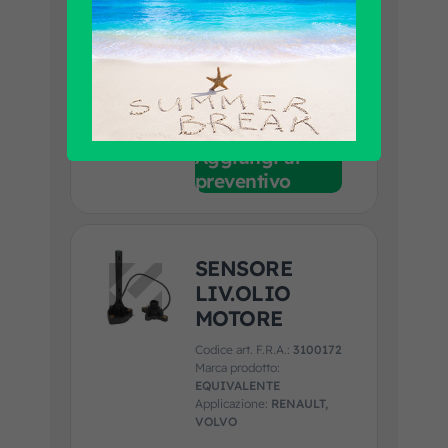
2600481
Marca prodotto:
CONTINENTAL
Applicazione:
DAF, IVECO, MAN,
RENAULT, SCANIA
Guarda la scheda prodotto
Aggiungi al
preventivo
SENSORE
LIV.OLIO
MOTORE
Codice art. F.R.A.:
3100172
Marca prodotto:
EQUIVALENTE
Applicazione:
RENAULT,
VOLVO