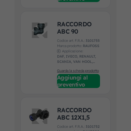
RACCORDO
ABC 90
Codice art. F.R.A.:
3101755
Marca prodotto:
RAUFOSS
Applicazione:
DAF, IVECO, RENAULT,
SCANIA, VAN HOOL,
VOLVO
Guarda la scheda prodotto
Aggiungi al
preventivo
RACCORDO
ABC 12X1,5
Codice art. F.R.A.:
3101752