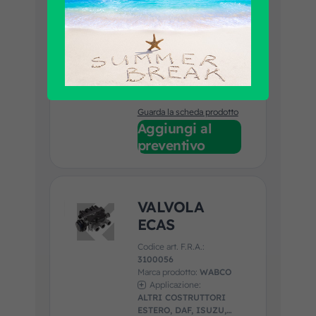
Codice art. F.R.A.:
2609106P
Marca prodotto:
EQUIVALENTE
Applicazione:
DEUTZ, IVECO,
MERCEDES, RENAULT,
VOLVO
Guarda la scheda prodotto
Aggiungi al
preventivo
VALVOLA
ECAS
Codice art. F.R.A.:
3100056
Marca prodotto:
WABCO
Applicazione:
ALTRI COSTRUTTORI
ESTERO, DAF, ISUZU,