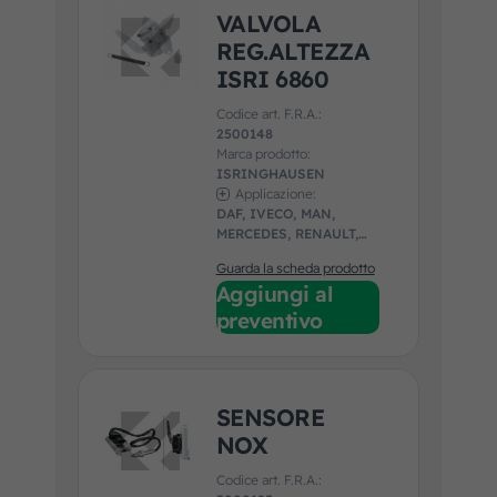
VALVOLA
REG.ALTEZZA
ISRI 6860
Codice art. F.R.A.:
2500148
Marca prodotto:
ISRINGHAUSEN
Applicazione:
DAF, IVECO, MAN,
MERCEDES, RENAULT,
SCANIA, SETRA, VOLVO
Guarda la scheda prodotto
Aggiungi al
preventivo
SENSORE
NOX
Codice art. F.R.A.: