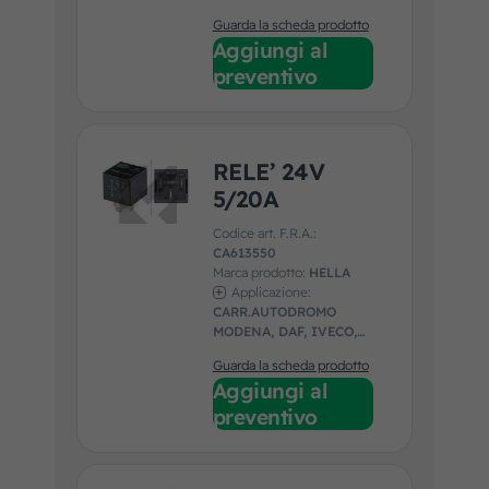
KING LONG, MAN,
Guarda la scheda prodotto
MERCEDES, RENAULT,
Aggiungi al
SCANIA, SOLARIS, VDL,
VOLVO
preventivo
RELE’ 24V
5/20A
Codice art. F.R.A.:
CA613550
Marca prodotto:
HELLA
Applicazione:
CARR.AUTODROMO
MODENA, DAF, IVECO,
MAN, MERCEDES,
Guarda la scheda prodotto
RENAULT
Aggiungi al
preventivo