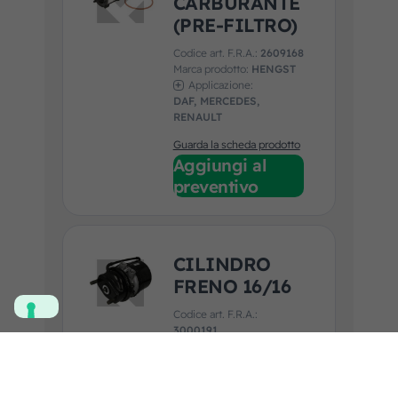
CARBURANTE
(PRE-FILTRO)
Codice art. F.R.A.:
2609168
Marca prodotto:
HENGST
Applicazione:
DAF, MERCEDES,
RENAULT
Guarda la scheda prodotto
Aggiungi al
preventivo
CILINDRO
FRENO 16/16
Codice art. F.R.A.:
3000191
Marca prodotto:
WABCO
Applicazione:
DAF, IVECO, MAN,
RENAULT