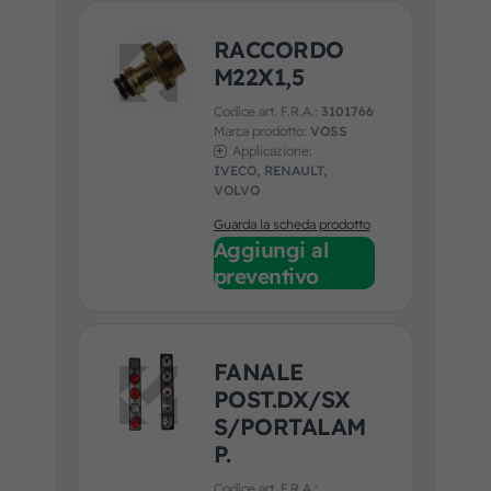
RACCORDO
M22X1,5
Codice art. F.R.A.:
3101766
Marca prodotto:
VOSS
Applicazione:
IVECO, RENAULT,
VOLVO
Guarda la scheda prodotto
Aggiungi al
preventivo
FANALE
POST.DX/SX
S/PORTALAM
P.
Codice art. F.R.A.: