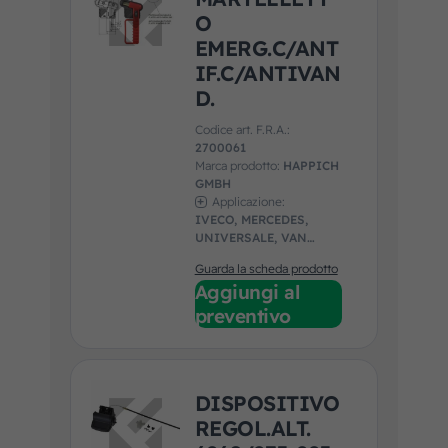
O
EMERG.C/ANT
IF.C/ANTIVAN
D.
Codice art. F.R.A.:
2700061
Marca prodotto:
HAPPICH
GMBH
Applicazione:
IVECO, MERCEDES,
UNIVERSALE, VAN
HOOL
Guarda la scheda prodotto
Aggiungi al
preventivo
DISPOSITIVO
REGOL.ALT.