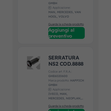
GMBH
Applicazione:
MAN, MERCEDES, VAN
HOOL, VOLVO
Guarda la scheda prodotto
Aggiungi al
preventivo
SERRATURA
NS2 COD.8888
Codice art. F.R.A.:
GHE6020600
Marca prodotto:
HAPPICH
GMBH
Applicazione:
IVECO, MAN,
MERCEDES, NEOPLAN,
SETRA, VAN HOOL, VDL,
Guarda la scheda prodotto
VOLVO