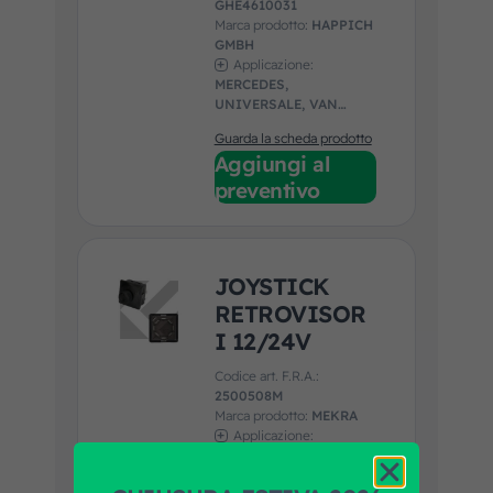
GHE4610031
Marca prodotto:
HAPPICH
GMBH
Applicazione:
MERCEDES,
UNIVERSALE, VAN
HOOL
Guarda la scheda prodotto
Aggiungi al
preventivo
JOYSTICK
RETROVISOR
I 12/24V
Codice art. F.R.A.:
2500508M
Marca prodotto:
MEKRA
Applicazione:
ALTRI COSTRUTTORI
ESTERO, BMC, DAF,