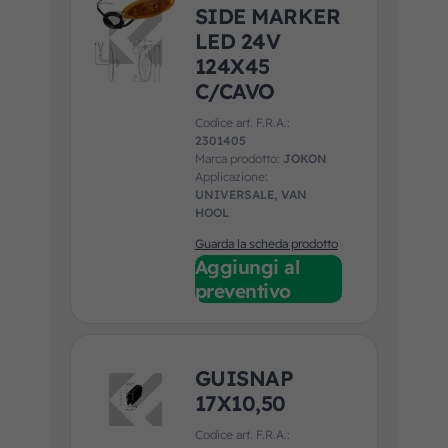
SIDE MARKER
LED 24V
124X45
C/CAVO
Codice art. F.R.A.:
2301405
Marca prodotto:
JOKON
Applicazione:
UNIVERSALE, VAN
HOOL
Guarda la scheda prodotto
Aggiungi al
preventivo
GUISNAP
17X10,50
Codice art. F.R.A.: