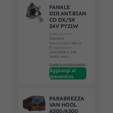
FANALE
DIR.ANT.BIAN
CO DX/SX
24V PY21W
Codice art. F.R.A.:
CA613244
Marca prodotto:
HELLA
Applicazione:
CACCIAMALI, DAF,
IVECO, MAN,
MENARINI, MERCEDES,
Guarda la scheda prodotto
SCANIA, SOLARIS,
Aggiungi al
UNIVERSALE, VAN
HOOL, VDL, VOLVO
preventivo
PARABREZZA
VAN HOOL
A300/A500