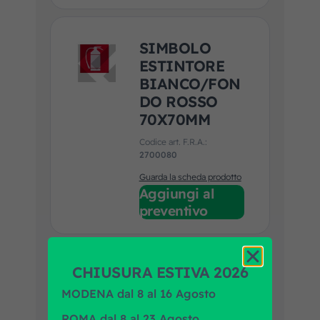
SIMBOLO
ESTINTORE
BIANCO/FON
DO ROSSO
70X70MM
Codice art. F.R.A.:
2700080
Guarda la scheda prodotto
Aggiungi al
preventivo
CHIUSURA ESTIVA 2026
ADESIVO
AZZ.DISABIL
MODENA dal 8 al 16 Agosto
E 125X125 MM
ROMA dal 8 al 23 Agosto