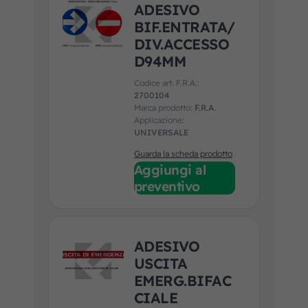
ADESIVO
BIF.ENTRATA/
DIV.ACCESSO
D94MM
Codice art. F.R.A.:
2700104
Marca prodotto:
F.R.A.
Applicazione:
UNIVERSALE
Guarda la scheda prodotto
Aggiungi al
preventivo
ADESIVO
USCITA
EMERG.BIFAC
CIALE