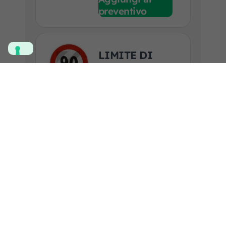
preventivo
LIMITE DI
VELOCITA
RIFLETT. KM
90
Codice art. F.R.A.:
2700008
Marca prodotto:
3M
Applicazione:
UNIVERSALE
Guarda la scheda prodotto
Aggiungi al
preventivo