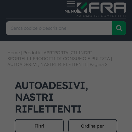
Home
|
Prodotti
|
APRIPORTA ,CILINDRI
SPORTELLI,PRODOTTI DI CONSUMO E PULIZIA
|
AUTOADESIVI, NASTRI RIFLETTENTI
|
Pagina 2
AUTOADESIVI,
NASTRI
RIFLETTENTI
Filtri
Ordina per