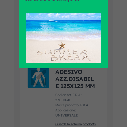
Codice art. F.R.A.:
2700031
Marca prodotto:
F.R.A.
Applicazione:
UNIVERSALE
Guarda la scheda prodotto
Aggiungi al
preventivo
ADESIVO
AZZ.DISABIL
E 125X125 MM
Codice art. F.R.A.:
2700030
Marca prodotto:
F.R.A.
Applicazione:
UNIVERSALE
Guarda la scheda prodotto