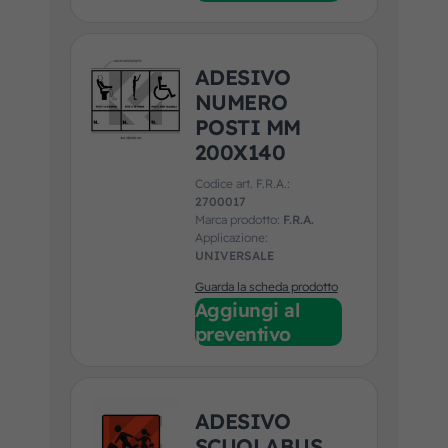
ADESIVO
NUMERO
POSTI MM
200X140
Codice art. F.R.A.:
2700017
Marca prodotto:
F.R.A.
Applicazione:
UNIVERSALE
Guarda la scheda prodotto
Aggiungi al
preventivo
ADESIVO
SCUOLABUS