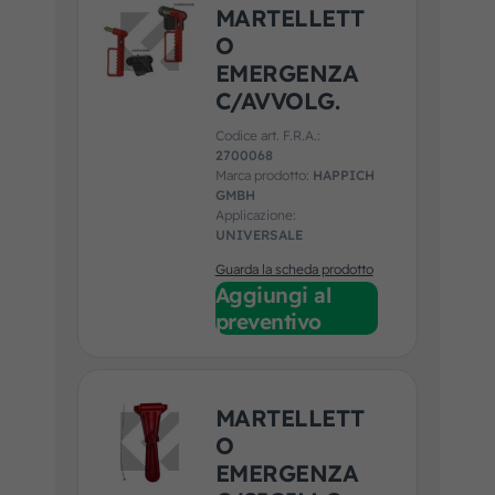
MARTELLETT
O
EMERGENZA
C/AVVOLG.
Codice art. F.R.A.:
2700068
Marca prodotto:
HAPPICH
GMBH
Applicazione:
UNIVERSALE
Guarda la scheda prodotto
Aggiungi al
preventivo
MARTELLETT
O
EMERGENZA