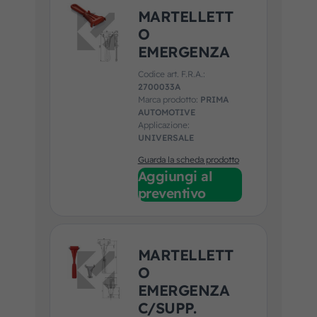
MARTELLETT
O
EMERGENZA
Codice art. F.R.A.:
2700033A
Marca prodotto:
PRIMA
AUTOMOTIVE
Applicazione:
UNIVERSALE
Guarda la scheda prodotto
Aggiungi al
preventivo
MARTELLETT
O
EMERGENZA
C/SUPP.