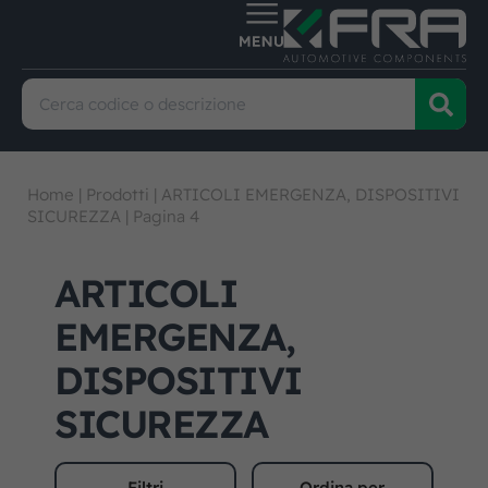
Home
|
Prodotti
|
ARTICOLI EMERGENZA, DISPOSITIVI
SICUREZZA
|
Pagina 4
ARTICOLI
EMERGENZA,
DISPOSITIVI
SICUREZZA
Filtri
Ordina per