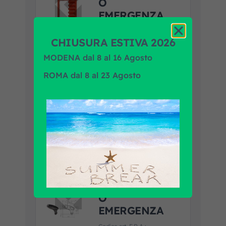
O
EMERGENZA
C/AVVOLG.C/
LAMA
CHIUSURA ESTIVA 2026
MODENA dal 8 al 16 Agosto
Codice art. F.R.A.:
2700040
ROMA dal 8 al 23 Agosto
Marca prodotto:
HAPPICH
GMBH
Applicazione:
MAN,
UNIVERSALE
Guarda la scheda prodotto
Aggiungi al
preventivo
MARTELLETT
O
EMERGENZA