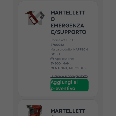
MARTELLETT
O
EMERGENZA
C/SUPPORTO
Codice art. F.R.A.:
2700062
Marca prodotto:
HAPPICH
GMBH
Applicazione:
IVECO, MAN,
MENARINI, MERCEDES,
SCANIA
Guarda la scheda prodotto
Aggiungi al
preventivo
MARTELLETT