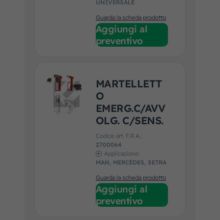
UNIVERSALE
Guarda la scheda prodotto
Aggiungi al
preventivo
MARTELLETT
O
EMERG.C/AVV
OLG. C/SENS.
Codice art. F.R.A.:
2700064
Applicazione:
MAN, MERCEDES, SETRA
Guarda la scheda prodotto
Aggiungi al
preventivo