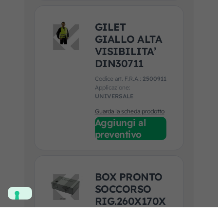
GILET
GIALLO ALTA
VISIBILITA’
DIN30711
Codice art. F.R.A.:
2500911
Applicazione:
UNIVERSALE
Guarda la scheda prodotto
Aggiungi al
preventivo
BOX PRONTO
SOCCORSO
RIG.260X170X
82