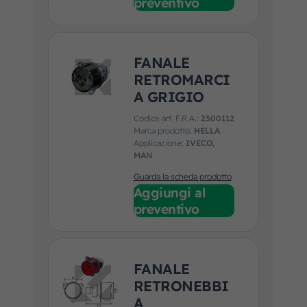
preventivo
FANALE
RETROMARCI
A GRIGIO
Codice art. F.R.A.:
2300112
Marca prodotto:
HELLA
Applicazione:
IVECO,
MAN
Guarda la scheda prodotto
Aggiungi al
preventivo
FANALE
RETRONEBBI
A