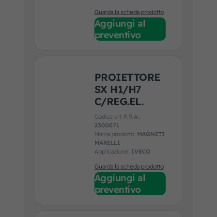
SCANIA, SOLARIS,
Guarda la scheda prodotto
UNIVERSALE, VAN
Aggiungi al
HOOL, VDL, VOLVO
preventivo
PROIETTORE
SX H1/H7
C/REG.EL.
Codice art. F.R.A.:
2300071
Marca prodotto:
MAGNETI
MARELLI
Applicazione:
IVECO
Guarda la scheda prodotto
Aggiungi al
preventivo