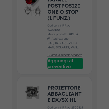
POST.POSIZI
ONE O STOP
(1 FUNZ.)
Codice art. F.R.A.:
2300120
Marca prodotto:
HELLA
Applicazione:
DAF, IRIZAR, IVECO,
MAN, SOLARIS, VAN
HOOL, VDL
Guarda la scheda prodotto
Aggiungi al
preventivo
PROIETTORE
ABBAGLIANT
E DX/SX H1
Codice art. F.R.A.:
2300119