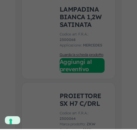
LAMPADINA
BIANCA 1,2W
SATINATA
Codice art. F.R.A.:
2300068
Applicazione:
MERCEDES
Guarda la scheda prodotto
Aggiungi al
preventivo
PROIETTORE
SX H7 C/DRL
Codice art. F.R.A.:
2300064
Marca prodotto:
ZKW
Applicazione:
MAN