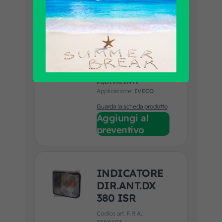
INDICATORE
DIR.ANT.SX
380 ISR
Codice art. F.R.A.:
2300108
Marca prodotto:
EQUIVALENTE
Applicazione:
IVECO
Guarda la scheda prodotto
Aggiungi al
preventivo
INDICATORE
DIR.ANT.DX
380 ISR
Codice art. F.R.A.: