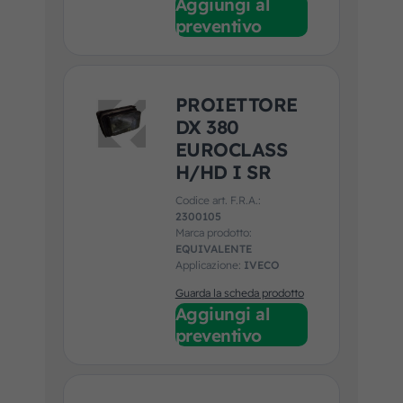
Aggiungi al
preventivo
PROIETTORE
DX 380
EUROCLASS
H/HD I SR
Codice art. F.R.A.:
2300105
Marca prodotto:
EQUIVALENTE
Applicazione:
IVECO
Guarda la scheda prodotto
Aggiungi al
preventivo