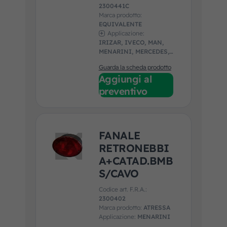
2300441C
Marca prodotto:
EQUIVALENTE
Applicazione:
IRIZAR, IVECO, MAN,
MENARINI, MERCEDES,
UNIVERSALE, VAN
Guarda la scheda prodotto
HOOL, VDL, VOLVO
Aggiungi al
preventivo
FANALE
RETRONEBBI
A+CATAD.BMB
S/CAVO
Codice art. F.R.A.:
2300402
Marca prodotto:
ATRESSA
Applicazione:
MENARINI