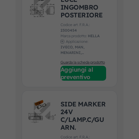
INGOMBRO
POSTERIORE
Codice art. F.R.A.:
2300454
Marca prodotto:
HELLA
Applicazione:
IVECO, MAN,
MENARINI,
UNIVERSALE, VDL,
Guarda la scheda prodotto
VOLVO
Aggiungi al
preventivo
SIDE MARKER
24V
C/LAMP.C/GU
ARN.
Codice art. F.R.A.: