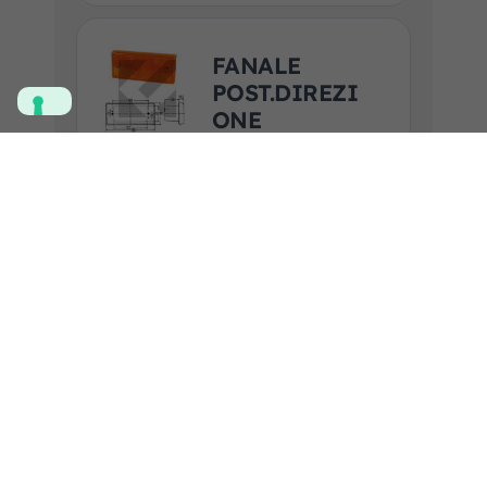
FANALE
POST.DIREZI
ONE
Codice art. F.R.A.:
2300340
Marca prodotto:
HELLA
Applicazione:
ALTRI COSTRUTTORI
ESTERO, DAF,
MENARINI, VDL, VOLVO
Guarda la scheda prodotto
Aggiungi al
preventivo
FANALE
RETRONEBBI
A