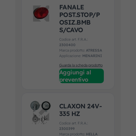
FANALE
POST.STOP/P
OSIZ.BMB
S/CAVO
Codice art. F.R.A.:
2300400
Marca prodotto:
ATRESSA
Applicazione:
MENARINI
Guarda la scheda prodotto
Aggiungi al
preventivo
CLAXON 24V-
335 HZ
Codice art. F.R.A.:
2300399
Marca prodotto:
HELLA