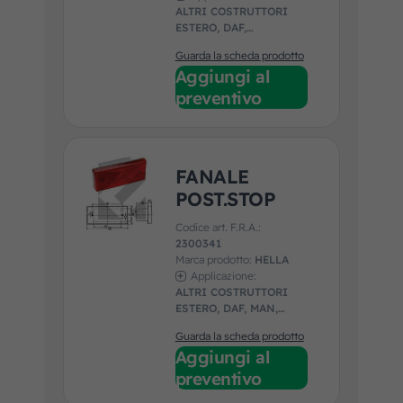
ALTRI COSTRUTTORI
ESTERO, DAF,
MENARINI, SCANIA,
Guarda la scheda prodotto
VDL, VOLVO
Aggiungi al
preventivo
FANALE
POST.STOP
Codice art. F.R.A.:
2300341
Marca prodotto:
HELLA
Applicazione:
ALTRI COSTRUTTORI
ESTERO, DAF, MAN,
MENARINI, SCANIA,
Guarda la scheda prodotto
VDL, VOLVO
Aggiungi al
preventivo