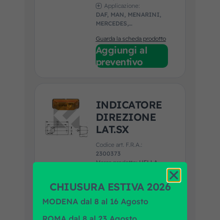
Applicazione:
DAF, MAN, MENARINI,
MERCEDES,
UNIVERSALE, VAN
Guarda la scheda prodotto
HOOL, VDL, VOLVO
Aggiungi al
preventivo
INDICATORE
DIREZIONE
LAT.SX
Codice art. F.R.A.:
2300373
Marca prodotto:
HELLA
Applicazione:
DAF, IVECO, MAN,
CHIUSURA ESTIVA 2026
MENARINI, MERCEDES,
NEOPLAN, SCANIA,
MODENA dal 8 al 16 Agosto
Guarda la scheda prodotto
SETRA, SOLARIS,
Aggiungi al
TEMSA, VAN HOOL, VDL,
ROMA dal 8 al 23 Agosto