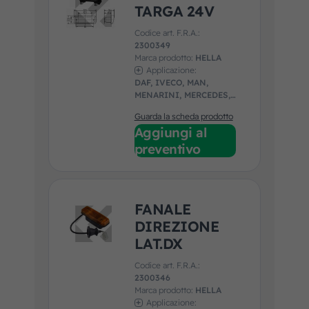
TARGA 24V
Codice art. F.R.A.:
2300349
Marca prodotto:
HELLA
Applicazione:
DAF, IVECO, MAN,
MENARINI, MERCEDES,
NEOPLAN, SCANIA,
Guarda la scheda prodotto
SETRA, SOLARIS,
Aggiungi al
UNIVERSALE, VAN
HOOL, VDL, VOLVO
preventivo
FANALE
DIREZIONE
LAT.DX
Codice art. F.R.A.:
2300346
Marca prodotto:
HELLA
Applicazione: