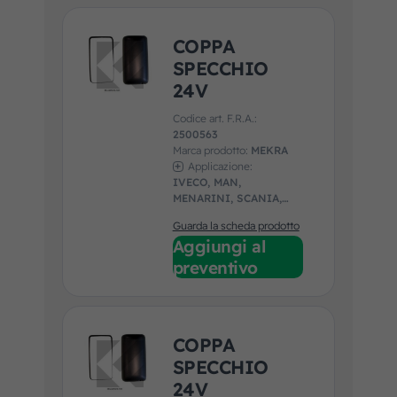
COPPA
SPECCHIO
24V
Codice art. F.R.A.:
2500563
Marca prodotto:
MEKRA
Applicazione:
IVECO, MAN,
MENARINI, SCANIA,
SOLARIS
Guarda la scheda prodotto
Aggiungi al
preventivo
COPPA
SPECCHIO
24V