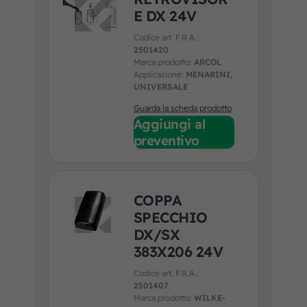
E DX 24V
Codice art. F.R.A.:
2501420
Marca prodotto:
ARCOL
Applicazione:
MENARINI,
UNIVERSALE
Guarda la scheda prodotto
Aggiungi al
preventivo
COPPA
SPECCHIO
DX/SX
383X206 24V
Codice art. F.R.A.:
2501407
Marca prodotto:
WILKE-