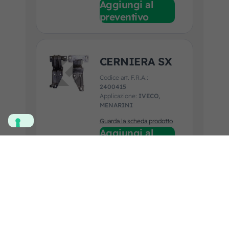
Aggiungi al
preventivo
CERNIERA SX
Codice art. F.R.A.:
2400415
Applicazione:
IVECO,
MENARINI
Guarda la scheda prodotto
Aggiungi al
preventivo
CERNIERA DX
Codice art. F.R.A.:
2400414
Applicazione:
IVECO,