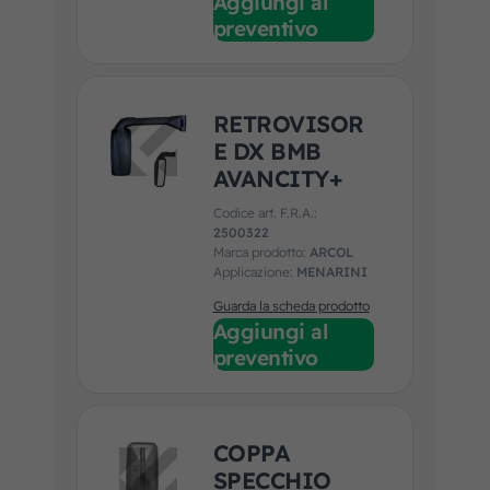
Aggiungi al
preventivo
RETROVISOR
E DX BMB
AVANCITY+
Codice art. F.R.A.:
2500322
Marca prodotto:
ARCOL
Applicazione:
MENARINI
Guarda la scheda prodotto
Aggiungi al
preventivo
COPPA
SPECCHIO