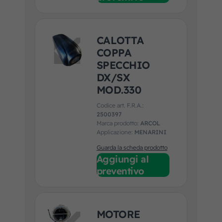
CALOTTA
COPPA
SPECCHIO
DX/SX
MOD.330
Codice art. F.R.A.:
2500397
Marca prodotto:
ARCOL
Applicazione:
MENARINI
Guarda la scheda prodotto
Aggiungi al
preventivo
MOTORE