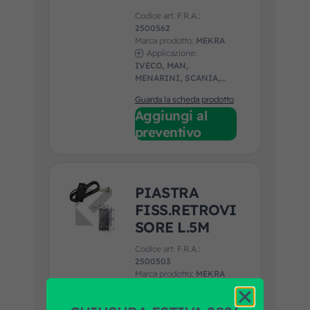
Codice art. F.R.A.:
2500562
Marca prodotto:
MEKRA
Applicazione:
IVECO, MAN,
MENARINI, SCANIA,
SOLARIS, TEMSA, VDL
Guarda la scheda prodotto
Aggiungi al
preventivo
PIASTRA
FISS.RETROVI
SORE L.5M
Codice art. F.R.A.:
2500503
Marca prodotto:
MEKRA
Applicazione:
IVECO, MAN,