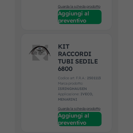
SCANIA, VAN HOOL,
Guarda la scheda prodotto
VDL, VOLVO
Aggiungi al
preventivo
KIT
RACCORDI
TUBI SEDILE
6800
Codice art. F.R.A.:
2501113
Marca prodotto:
ISRINGHAUSEN
Applicazione:
IVECO,
MENARINI
Guarda la scheda prodotto
Aggiungi al
preventivo