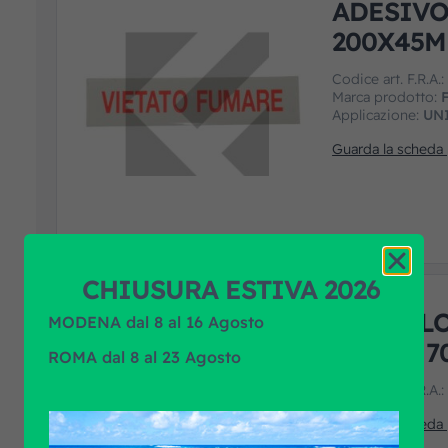
ADESIVO
200X45M
Codice art. F.R.A.
Marca prodotto:
F
Applicazione:
UN
Guarda la scheda
CHIUSURA ESTIVA 2026
SIMBOL
MODENA dal 8 al 16 Agosto
ROSSO 7
ROMA dal 8 al 23 Agosto
Codice art. F.R.A.
Guarda la scheda