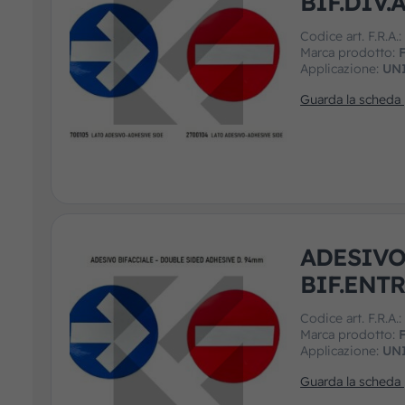
BIF.DIV
Codice art. F.R.A.
Marca prodotto:
F
Applicazione:
UN
Guarda la scheda
ADESIV
BIF.ENT
Codice art. F.R.A.
Marca prodotto:
F
Applicazione:
UN
Guarda la scheda