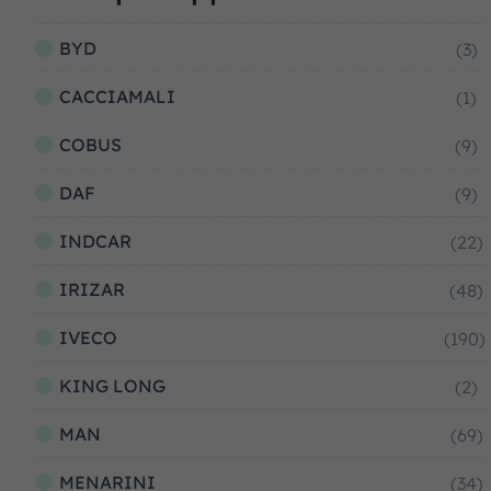
BYD
(3)
CACCIAMALI
(1)
COBUS
(9)
DAF
(9)
INDCAR
(22)
IRIZAR
(48)
IVECO
(190)
KING LONG
(2)
MAN
(69)
MENARINI
(34)