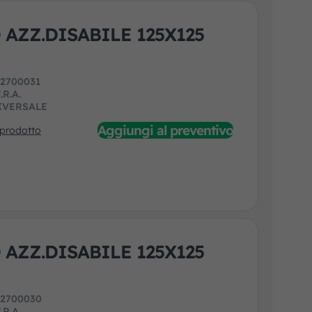
 AZZ.DISABILE 125X125
:
2700031
.R.A.
IVERSALE
Aggiungi al preventivo
 prodotto
 AZZ.DISABILE 125X125
:
2700030
.R.A.