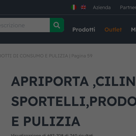
Azienda
Partne
Prodotti
Outlet
M
DOTTI DI CONSUMO E PULIZIA
|
Pagina 59
APRIPORTA ,CILI
SPORTELLI,PRODO
E PULIZIA
Visualizzazione di 697-708 di 740 risultati