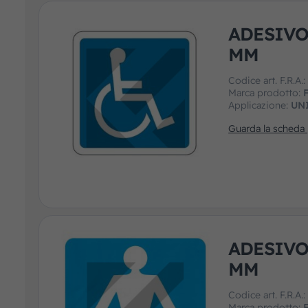
ADESIVO
MM
Codice art. F.R.A.
Marca prodotto:
F
Applicazione:
UN
Guarda la scheda
ADESIVO
MM
Codice art. F.R.A.
Marca prodotto:
F