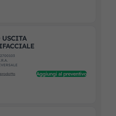
 USCITA
IFACCIALE
:
2700103
.R.A.
IVERSALE
Aggiungi al preventivo
 prodotto