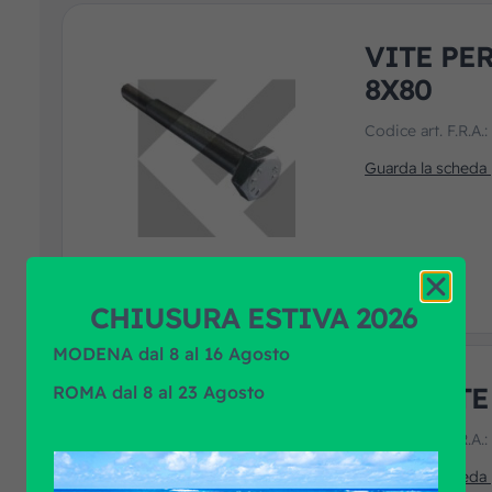
VITE PE
8X80
Codice art. F.R.A.
Guarda la scheda
CHIUSURA ESTIVA 2026
MODENA dal 8 al 16 Agosto
TIRANTE
ROMA dal 8 al 23 Agosto
Codice art. F.R.A.
Guarda la scheda