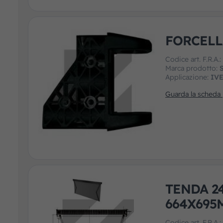
FORCELL
Codice art. F.R.A.
Marca prodotto:
Applicazione:
IV
Guarda la scheda
TENDA 2
664X695
Codice art. F.R.A.