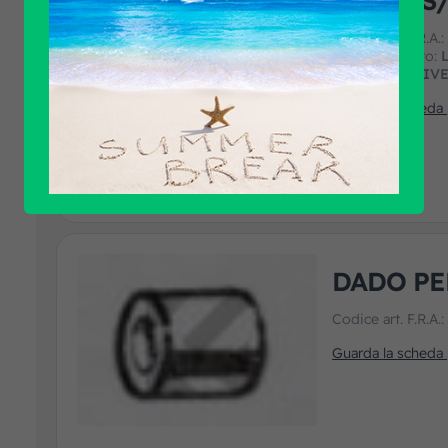
CITELIS
Codice art. F.R.A.
Marca prodotto:
L
Applicazione:
IV
Guarda la scheda
DADO PE
Codice art. F.R.A.
Guarda la scheda