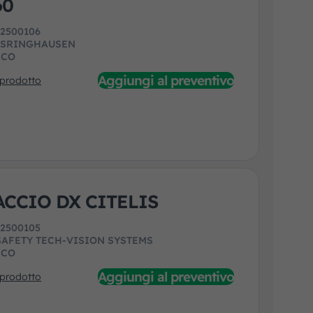
60
:
2500106
ISRINGHAUSEN
ECO
Aggiungi al preventivo
 prodotto
ACCIO DX CITELIS
:
2500105
SAFETY TECH-VISION SYSTEMS
ECO
Aggiungi al preventivo
 prodotto