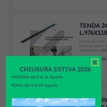
TENDA 2
L.976X1
Codice art. F.R.A.
Marca prodotto:
Applicazione:
ME
Guarda la scheda
CHIUSURA ESTIVA 2026
MODENA dal 8 al 16 Agosto
ROMA dal 8 al 23 Agosto
TENDA P