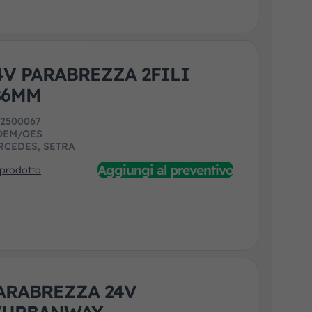
4V PARABREZZA 2FILI
186MM
:
2500067
OEM/OES
RCEDES, SETRA
Aggiungi al preventivo
 prodotto
ARABREZZA 24V