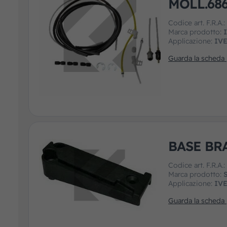
MOLL.68
Codice art. F.R.A.
Marca prodotto:
Applicazione:
IV
Guarda la scheda
BASE BR
Codice art. F.R.A.
Marca prodotto:
Applicazione:
IV
Guarda la scheda